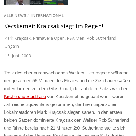
ALLE NEWS
/
INTERNATIONAL
Kecskemet: Krajcsak siegt im Regen!
Kark Krajcsak
,
Primavera Open
,
PSA Men
,
Rob Sutherland
,
Ungarn
15. Juni, 2008
Trotz des eher durchwachsenen Wetters – es regnete während
der gesamten 55 Minuten des Finales und die Zuschauer saßen
mit Schirmen vor dem Glas-Court, der auf dem Platz zwischen
Kirche und Stadthalle
von Kecskemet aufgebaut war – waren
zahlreiche Squashfans gekommen, die ihren ungarischen
Lokalmatadoren Mark Krajcsak siegen sahen. In den ersten
beiden Sätzen dominierte Krajcsak den Waliser Rob Sutherland
und führte bereits nach 21 Minuten 2:0. Sutherland stellte sich
besser auf des Ungarns Spielweise ein, gewann Satz drei im