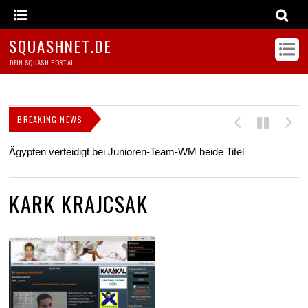
SQUASHNET.DE
DEIN SQUASH-PORTAL
BREAKING NEWS
Ägypten verteidigt bei Junioren-Team-WM beide Titel
Z
s
KARK KRAJCSAK