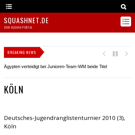
SQUASHNET.DE
DEIN SQUASH-PORTAL
BREAKING NEWS
Ägypten verteidigt bei Junioren-Team-WM beide Titel
Z
s
KÖLN
Deutsches-Jugendranglistenturnier 2010 (3),
Köln