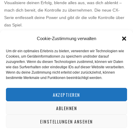
Visualisiere deinen Erfolg, blende alles aus, was dich ablenkt –
mach dich bereit, die Kontrolle zu übernehmen. Die neue CX-
Serie entfesselt deine Power und gibt dir die volle Kontrolle über
das Spiel.
Mehr
Cookie-Zustimmung verwalten
Um dir ein optimales Erlebnis zu bieten, verwenden wir Technologien wie
Cookies, um Geräteinformationen zu speichern und/oder darauf
zuzugreifen. Wenn du diesen Technologien zustimmst, können wir Daten
wie das Surfverhalten oder eindeutige IDs auf dieser Website verarbeiten.
Wenn du deine Zustimmung nicht erteilst oder zurückziehst, können
bestimmte Merkmale und Funktionen beeinträchtigt werden.
BACK TO TOP
AKZEPTIEREN
ABLEHNEN
©
squashnet.de
2026
Datenschutzerklärung
|
Impressum
EINSTELLUNGEN ANSEHEN
Performance Marketing by
matchplan