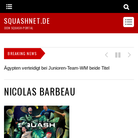
SQUASHNET.DE
DEIN SQUASH-PORTAL
BREAKING NEWS
Ägypten verteidigt bei Junioren-Team-WM beide Titel
Z
s
NICOLAS BARBEAU