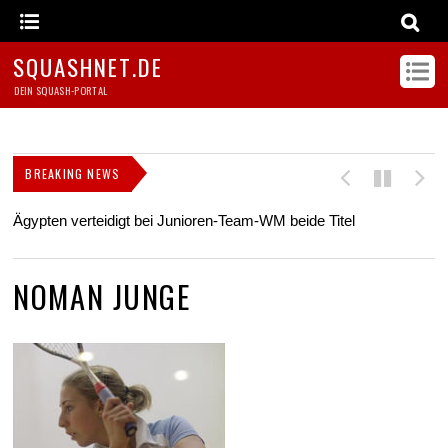
SQUASHNET.DE
DEIN SQUASH-PORTAL
BREAKING NEWS
Ägypten verteidigt bei Junioren-Team-WM beide Titel
Z
s
NOMAN JUNGE