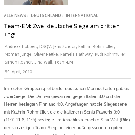
ALLE NEWS
/
DEUTSCHLAND
/
INTERNATIONAL
Team-EM: Zwei deutsche Siege am dritten
Tag!
Andreas Hubbert
,
DSQV
,
Jens Schoor
,
Kathrin Rohrmüller
,
Noman Junge
,
Oliver Pettke
,
Pamela Hathway
,
Rudi Rohrmüller
,
Simon Rösner
,
Sina Wall
,
Team-EM
30. April, 2010
Im letzten Gruppenspiel beider deutschen Mannschaften gab es
zwei Siege. Die Damen gewannen gegen Italien 3:0 und die
Herren besiegten Finnland 4:0. Angefangen hat die Siegesserie
mit Kathrin Rohrmüller, die die Italienerin Sonia Pasteris 3:0
(11:7, 11:6, 11:9) besiegte. Im Anschluss machte Sina Wall (Bild)
den vorzeitigen Team-Sieg, mit einer außergewöhnlich guten