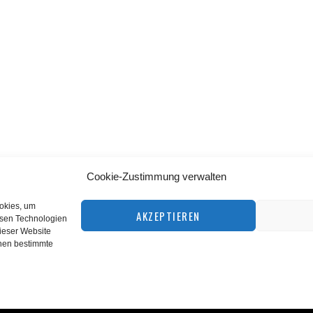
Cookie-Zustimmung verwalten
BACK TO TOP
ookies, um
AKZEPTIEREN
esen Technologien
dieser Website
©
squashnet.de
2026
nnen bestimmte
Datenschutzerklärung
|
Impressum
Performance Marketing by
matchplan