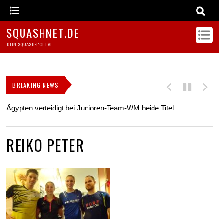
SQUASHNET.DE
DEIN SQUASH-PORTAL
BREAKING NEWS
Ägypten verteidigt bei Junioren-Team-WM beide Titel
Z
s
REIKO PETER