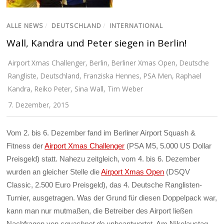
ALLE NEWS
/
DEUTSCHLAND
/
INTERNATIONAL
Wall, Kandra und Peter siegen in Berlin!
Airport Xmas Challenger
,
Berlin
,
Berliner Xmas Open
,
Deutsche
Rangliste
,
Deutschland
,
Franziska Hennes
,
PSA Men
,
Raphael
Kandra
,
Reiko Peter
,
Sina Wall
,
Tim Weber
7. Dezember, 2015
Vom 2. bis 6. Dezember fand im Berliner Airport Squash &
Fitness der
Airport Xmas Challenger
(PSA M5, 5.000 US Dollar
Preisgeld) statt. Nahezu zeitgleich, vom 4. bis 6. Dezember
wurden an gleicher Stelle die
Airport Xmas Open
(DSQV
Classic, 2.500 Euro Preisgeld), das 4. Deutsche Ranglisten-
Turnier, ausgetragen. Was der Grund für diesen Doppelpack war,
kann man nur mutmaßen, die Betreiber des Airport ließen
Nachfragen von
squashnet.de
unbeantwortet. Am Nikolaustag