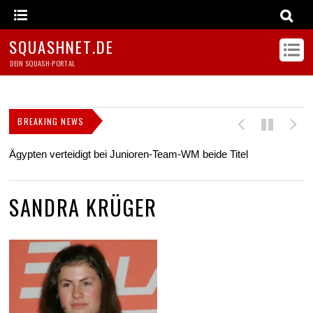
SQUASHNET.DE
DEIN SQUASH-PORTAL
BREAKING NEWS
Ägypten verteidigt bei Junioren-Team-WM beide Titel
Z
s
SANDRA KRÜGER