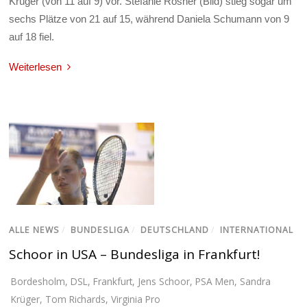
Krüger (von 11 auf 9) vor. Stefanie Rösner (Bild) stieg sogar um
sechs Plätze von 21 auf 15, während Daniela Schumann von 9
auf 18 fiel.
Weiterlesen
ALLE NEWS
/
BUNDESLIGA
/
DEUTSCHLAND
/
INTERNATIONAL
Schoor in USA – Bundesliga in Frankfurt!
Bordesholm
,
DSL
,
Frankfurt
,
Jens Schoor
,
PSA Men
,
Sandra
Krüger
,
Tom Richards
,
Virginia Pro