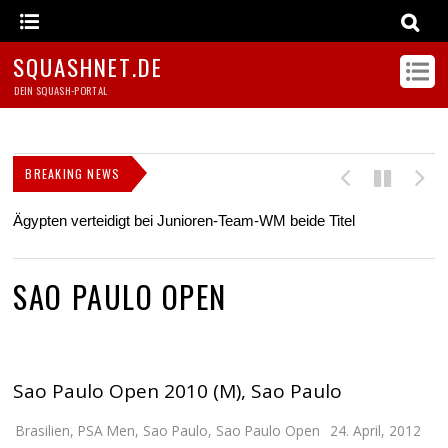
SQUASHNET.DE
DEIN SQUASH-PORTAL
BREAKING NEWS
Ägypten verteidigt bei Junioren-Team-WM beide Titel
Z
s
SAO PAULO OPEN
Sao Paulo Open 2010 (M), Sao Paulo
Brasilien
,
PSA Men
,
Sao Paulo
,
Sao Paulo Open
24. April, 2012