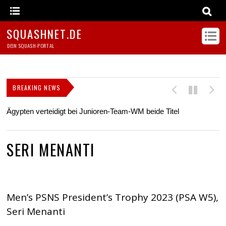
SQUASHNET.DE
DEIN SQUASH-PORTAL
BREAKING NEWS
Ägypten verteidigt bei Junioren-Team-WM beide Titel
Z
s
SERI MENANTI
Men’s PSNS President’s Trophy 2023 (PSA W5),
Seri Menanti