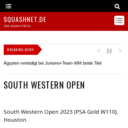
SQUASHNET.DE
DEIN SQUASH-PORTAL
BREAKING NEWS
Ägypten verteidigt bei Junioren-Team-WM beide Titel
Z
s
SOUTH WESTERN OPEN
South Western Open 2023 (PSA Gold W110),
Houston