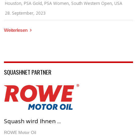
Houston
,
PSA Gold
,
PSA Women
,
South Western Open
,
USA
28. September, 2023
Weiterlesen
SQUASHNET PARTNER
Squash wird Ihnen ...
ROWE Motor Oil