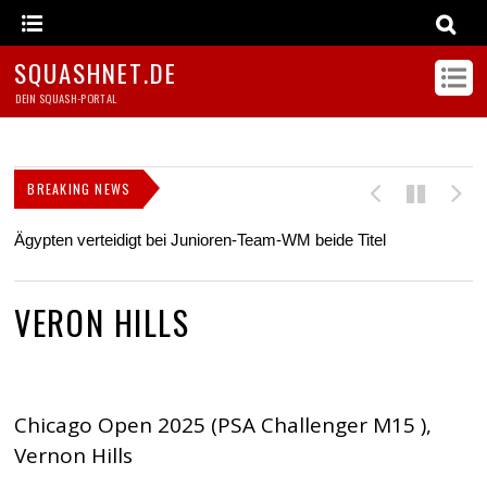
SQUASHNET.DE
DEIN SQUASH-PORTAL
BREAKING NEWS
Ägypten verteidigt bei Junioren-Team-WM beide Titel
Z
s
VERON HILLS
Chicago Open 2025 (PSA Challenger M15 ),
Vernon Hills