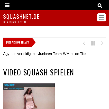
SQUASHNET.DE
DEIN SQUASH-PORTAL
BREAKING NEWS
Ägypten verteidigt bei Junioren-Team-WM beide Titel
Z
s
VIDEO SQUASH SPIELEN