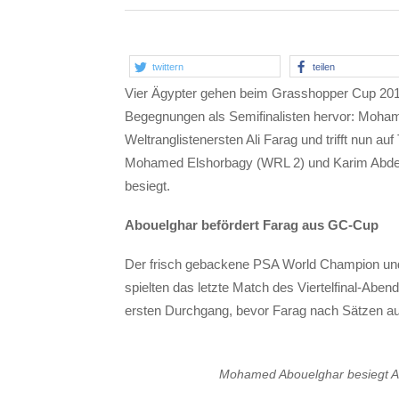
twittern
teilen
Vier Ägypter gehen beim Grasshopper Cup 2019
Begegnungen als Semifinalisten hervor: Mohame
Weltranglistenersten Ali Farag und trifft nun a
Mohamed Elshorbagy (WRL 2) und Karim Abdel
besiegt.
Abouelghar befördert Farag aus GC-Cup
Der frisch gebackene PSA World Champion und
spielten das letzte Match des Viertelfinal-Abe
ersten Durchgang, bevor Farag nach Sätzen au
Mohamed Abouelghar besiegt Ali 