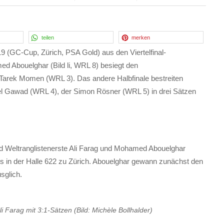
teilen
merken
 (GC-Cup, Zürich, PSA Gold) aus den Viertelfinal-
d Abouelghar (Bild li, WRL 8) besiegt den
uf Tarek Momen (WRL 3). Das andere Halbfinale bestreiten
 Gawad (WRL 4), der Simon Rösner (WRL 5) in drei Sätzen
 Weltranglistenerste Ali Farag und Mohamed Abouelghar
nds in der Halle 622 zu Zürich. Abouelghar gewann zunächst den
sglich.
Farag mit 3:1-Sätzen (Bild: Michèle Bollhalder)