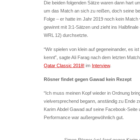
Die beiden folgenden Sätze waren dann hart u
um das Match an sich zu reißen, doch seine 
Folge – er hatte im Jahr 2019 noch kein Match 
gewinnt mit 3:1-Sätzen und zieht ins Halbfina
WRL 12) durchsetzte.
“Wir spielen von klein auf gegeneinander, es i
kennt”, sagte Ali Farag nach dem letzten Mat
Qatar Classic 2018!
im
Interview
.
Rösner findet gegen Gawad kein Rezept
“Ich muss meinen Kopf wieder in Ordnung bring
vielversprechend begann, anständig zu Ende zu
Karim Abdel Gawad auf seine Facebook-Seite un
Performance war außergewöhnlich gut.
Simon Rösner (vo) fand gegen Karim Ab