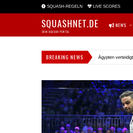
SQUASH-REGELN
LIVE SCORES
SQUASHNET.DE
NEWS
DEIN SQUASH-PORTAL
BREAKING NEWS
Ägypten verteidig