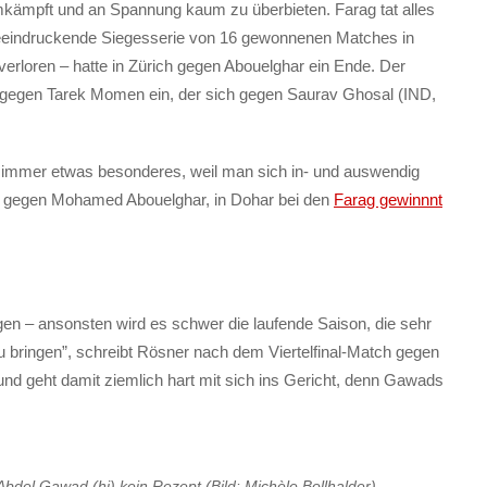
mkämpft und an Spannung kaum zu überbieten. Farag tat alles
beeindruckende Siegesserie von 16 gewonnenen Matches in
verloren – hatte in Zürich gegen Abouelghar ein Ende. Der
le gegen Tarek Momen ein, der sich gegen Saurav Ghosal (IND,
st immer etwas besonderes, weil man sich in- und auswendig
ch gegen Mohamed Abouelghar, in Dohar bei den
Farag gewinnnt
en – ansonsten wird es schwer die laufende Saison, die sehr
 bringen”, schreibt Rösner nach dem Viertelfinal-Match gegen
d geht damit ziemlich hart mit sich ins Gericht, denn Gawads
del Gawad (hi) kein Rezept (Bild: Michèle Bollhalder)