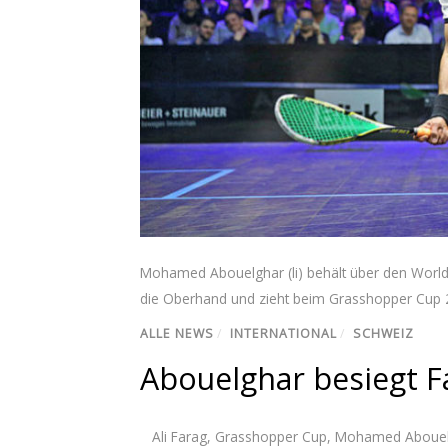
Mohamed Abouelghar (li) behält über den World 
die Oberhand und zieht beim Grasshopper Cup 20
ALLE NEWS
/
INTERNATIONAL
/
SCHWEIZ
Abouelghar besiegt Fa
Ali Farag
,
Grasshopper Cup
,
Mohamed Abouel