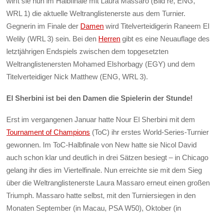
wirft sie nun im Halbfinale mit Laura Massaro (Bild re, ENG,
WRL 1) die aktuelle Weltranglistenerste aus dem Turnier.
Gegnerin im Finale der
Damen
wird Titelverteidigerin Raneem El
Welily (WRL 3) sein. Bei den
Herren
gibt es eine Neuauflage des
letztjährigen Endspiels zwischen dem topgesetzten
Weltranglistenersten Mohamed Elshorbagy (EGY) und dem
Titelverteidiger Nick Matthew (ENG, WRL 3).
El Sherbini ist bei den Damen die Spielerin der Stunde!
Erst im vergangenen Januar hatte Nour El Sherbini mit dem
Tournament of Champions
(ToC) ihr erstes World-Series-Turnier
gewonnen. Im ToC-Halbfinale von New hatte sie Nicol David
auch schon klar und deutlich in drei Sätzen besiegt – in Chicago
gelang ihr dies im Viertelfinale. Nun erreichte sie mit dem Sieg
über die Weltranglistenerste Laura Massaro erneut einen großen
Triumph. Massaro hatte selbst, mit den Turniersiegen in den
Monaten September (in Macau, PSA W50), Oktober (in