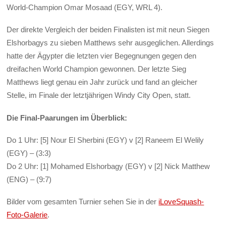
World-Champion Omar Mosaad (EGY, WRL 4).
Der direkte Vergleich der beiden Finalisten ist mit neun Siegen
Elshorbagys zu sieben Matthews sehr ausgeglichen. Allerdings
hatte der Ägypter die letzten vier Begegnungen gegen den
dreifachen World Champion gewonnen. Der letzte Sieg
Matthews liegt genau ein Jahr zurück und fand an gleicher
Stelle, im Finale der letztjährigen Windy City Open, statt.
Die Final-Paarungen im Überblick:
Do 1 Uhr: [5] Nour El Sherbini (EGY) v [2] Raneem El Welily
(EGY) – (3:3)
Do 2 Uhr: [1] Mohamed Elshorbagy (EGY) v [2] Nick Matthew
(ENG) – (9:7)
Bilder vom gesamten Turnier sehen Sie in der
iLoveSquash-
Foto-Galerie
.