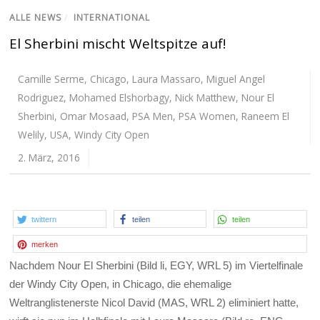
ALLE NEWS
/
INTERNATIONAL
El Sherbini mischt Weltspitze auf!
Camille Serme
,
Chicago
,
Laura Massaro
,
Miguel Angel
Rodriguez
,
Mohamed Elshorbagy
,
Nick Matthew
,
Nour El
Sherbini
,
Omar Mosaad
,
PSA Men
,
PSA Women
,
Raneem El
Welily
,
USA
,
Windy City Open
2. März, 2016
twittern
teilen
teilen
merken
Nachdem Nour El Sherbini (Bild li, EGY, WRL 5) im Viertelfinale
der Windy City Open, in Chicago, die ehemalige
Weltranglistenerste Nicol David (MAS, WRL 2) eliminiert hatte,