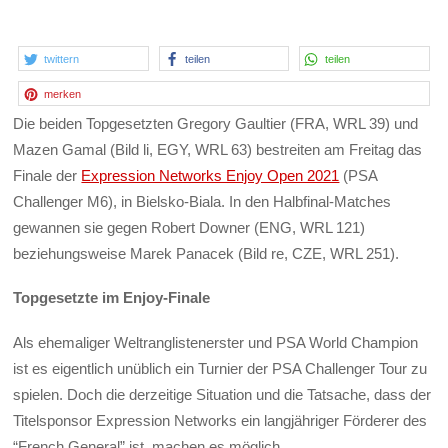
twittern
teilen
teilen
merken
Die beiden Topgesetzten Gregory Gaultier (FRA, WRL 39) und
Mazen Gamal (Bild li, EGY, WRL 63) bestreiten am Freitag das
Finale der
Expression Networks Enjoy Open 2021
(PSA
Challenger M6), in Bielsko-Biala. In den Halbfinal-Matches
gewannen sie gegen Robert Downer (ENG, WRL 121)
beziehungsweise Marek Panacek (Bild re, CZE, WRL 251).
Topgesetzte im Enjoy-Finale
Als ehemaliger Weltranglistenerster und PSA World Champion
ist es eigentlich unüblich ein Turnier der PSA Challenger Tour zu
spielen. Doch die derzeitige Situation und die Tatsache, dass der
Titelsponsor Expression Networks ein langjähriger Förderer des
“French General” ist, machen es möglich.