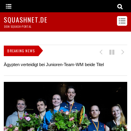
SQUASHNET.DE
DEIN SQUASH-PORTAL
BREAKING NEWS
Ägypten verteidigt bei Junioren-Team-WM beide Titel
Z
s