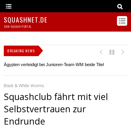
SQUASHNET.DE
DEIN SQUASH-PORTAL
BREAKING NEWS
Ägypten verteidigt bei Junioren-Team-WM beide Titel
Z
s
Black & White Worms
Squashclub fährt mit viel
Selbstvertrauen zur
Endrunde