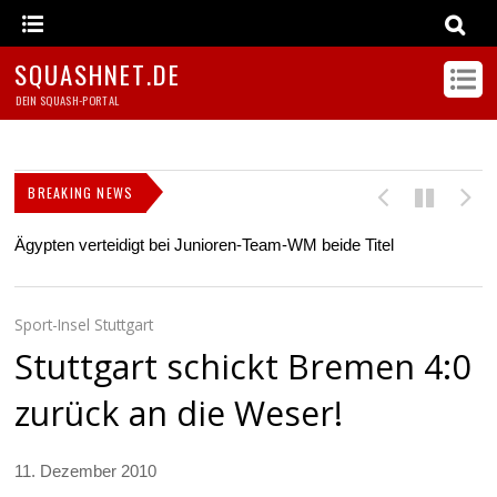
SQUASHNET.DE
DEIN SQUASH-PORTAL
BREAKING NEWS
Ägypten verteidigt bei Junioren-Team-WM beide Titel
Z
s
Sport-Insel Stuttgart
Stuttgart schickt Bremen 4:0
zurück an die Weser!
11. Dezember 2010