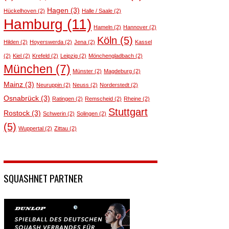
Hagen
(3)
Hückelhoven
(2)
Halle / Saale
(2)
Hamburg
(11)
Hameln
(2)
Hannover
(2)
Köln
(5)
Hilden
(2)
Hoyerswerda
(2)
Jena
(2)
Kassel
(2)
Kiel
(2)
Krefeld
(2)
Leipzig
(2)
Mönchengladbach
(2)
München
(7)
Münster
(2)
Magdeburg
(2)
Mainz
(3)
Neuruppin
(2)
Neuss
(2)
Norderstedt
(2)
Osnabrück
(3)
Ratingen
(2)
Remscheid
(2)
Rheine
(2)
Stuttgart
Rostock
(3)
Schwerin
(2)
Solingen
(2)
(5)
Wuppertal
(2)
Zittau
(2)
SQUASHNET PARTNER