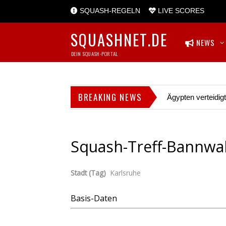
SQUASH-REGELN
LIVE SCORES
SQUASHNET.DE
NEWS
DEIN SQUASH-PORTAL
BREAKING NEWS
Ägypten verteidig
Squash-Treff-Bannwal
Stadt (Tag)
Karlsruhe
Basis-Daten