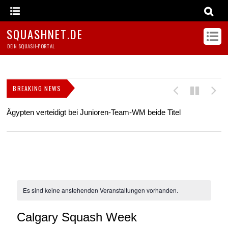
SQUASHNET.DE
DEIN SQUASH-PORTAL
BREAKING NEWS
Ägypten verteidigt bei Junioren-Team-WM beide Titel
Z
s
Es sind keine anstehenden Veranstaltungen vorhanden.
Calgary Squash Week