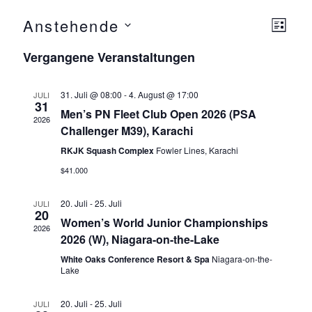
Anstehende
Ansicht
Ver
L
Navigat
I
D
Ansi
Vergangene Veranstaltungen
S
a
T
Navi
E
t
31. Juli @ 08:00
-
4. August @ 17:00
JULI
u
31
Men’s PN Fleet Club Open 2026 (PSA
m
2026
Challenger M39), Karachi
w
RKJK Squash Complex
Fowler Lines, Karachi
ä
$41.000
h
l
20. Juli
-
25. Juli
JULI
e
20
Women’s World Junior Championships
n
2026
2026 (W), Niagara-on-the-Lake
.
White Oaks Conference Resort & Spa
Niagara-on-the-
Lake
20. Juli
-
25. Juli
JULI