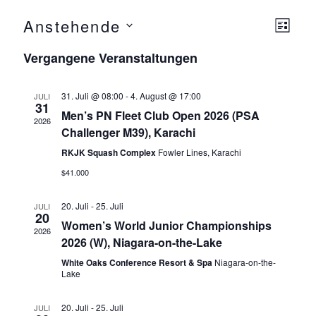
Anstehende
Ansicht
Ver
L
Navigat
I
D
Ansi
Vergangene Veranstaltungen
S
a
T
Navi
E
t
31. Juli @ 08:00
-
4. August @ 17:00
JULI
u
31
Men’s PN Fleet Club Open 2026 (PSA
m
2026
Challenger M39), Karachi
w
RKJK Squash Complex
Fowler Lines, Karachi
ä
$41.000
h
l
20. Juli
-
25. Juli
JULI
e
20
Women’s World Junior Championships
n
2026
2026 (W), Niagara-on-the-Lake
.
White Oaks Conference Resort & Spa
Niagara-on-the-
Lake
20. Juli
-
25. Juli
JULI