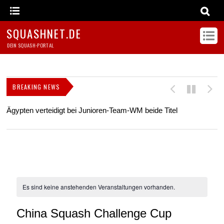
SQUASHNET.DE
DEIN SQUASH-PORTAL
BREAKING NEWS
Ägypten verteidigt bei Junioren-Team-WM beide Titel
Z
s
Es sind keine anstehenden Veranstaltungen vorhanden.
China Squash Challenge Cup