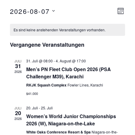
2026-08-07
Ansicht
Ver
M
Navigat
O
D
Ansi
N
a
A
Es sind keine anstehenden Veranstaltungen vorhanden.
Navi
T
t
u
Vergangene Veranstaltungen
m
w
31. Juli @ 08:00
-
4. August @ 17:00
JULI
31
ä
Men’s PN Fleet Club Open 2026 (PSA
2026
h
Challenger M39), Karachi
l
RKJK Squash Complex
Fowler Lines, Karachi
e
$41.000
n
.
20. Juli
-
25. Juli
JULI
20
Women’s World Junior Championships
2026
2026 (W), Niagara-on-the-Lake
White Oaks Conference Resort & Spa
Niagara-on-the-