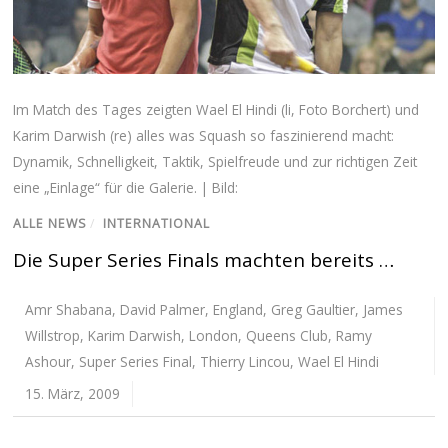
Im Match des Tages zeigten Wael El Hindi (li, Foto Borchert) und
Karim Darwish (re) alles was Squash so faszinierend macht:
Dynamik, Schnelligkeit, Taktik, Spielfreude und zur richtigen Zeit
eine „Einlage“ für die Galerie. | Bild:
ALLE NEWS
/
INTERNATIONAL
Die Super Series Finals machten bereits …
Amr Shabana
,
David Palmer
,
England
,
Greg Gaultier
,
James
Willstrop
,
Karim Darwish
,
London
,
Queens Club
,
Ramy
Ashour
,
Super Series Final
,
Thierry Lincou
,
Wael El Hindi
15. März, 2009