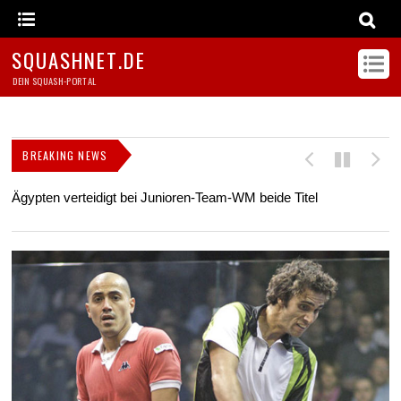
SQUASHNET.DE
DEIN SQUASH-PORTAL
BREAKING NEWS
Ägypten verteidigt bei Junioren-Team-WM beide Titel
Z
s