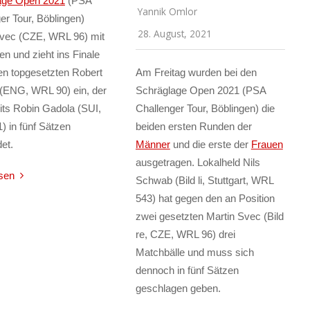
age Open 2021
(PSA
Yannik Omlor
er Tour, Böblingen)
28. August, 2021
Svec (CZE, WRL 96) mit
en und zieht ins Finale
en topgesetzten Robert
Am Freitag wurden bei den
(ENG, WRL 90) ein, der
Schräglage Open 2021 (PSA
its Robin Gadola (SUI,
Challenger Tour, Böblingen) die
 in fünf Sätzen
beiden ersten Runden der
et.
Männer
und die erste der
Frauen
ausgetragen. Lokalheld Nils
sen
Schwab (Bild li, Stuttgart, WRL
543) hat gegen den an Position
zwei gesetzten Martin Svec (Bild
re, CZE, WRL 96) drei
Matchbälle und muss sich
dennoch in fünf Sätzen
geschlagen geben.