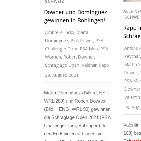
SCHWEIZ
Downer und Dominguez
ALLE N
SCHWEI
gewinnen in Böblingen!
Rapp i
Ambre Allinckx
,
Marta
Schräg
Dominguez
,
Pink Power
,
PSA
Ambre A
Challenger Tour
,
PSA Men
,
PSA
Peychär
Women
,
Robert Downer
,
Martin S
Schräglage Open
,
Valentin Rapp
Power
,
29. August, 2021
PSA Me
Downer
Marta Dominguez (Bild re, ESP,
Valentin
WRL 283) und Robert Downer
29. Aug
(Bild li, ENG, WRL 90) gewinnen
die Schräglage Open 2021 (PSA
Valenti
Challenger Tour, Böblingen). In
108) bes
den Endspielen schlagen sie