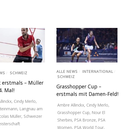
ALLE NEWS
/
INTERNATIONAL
/
EWS
/
SCHWEIZ
SCHWEIZ
x erstmals – Müller
Grasshopper Cup –
. Mal!
erstmals mit Damen-Feld!
llinckx
,
Cindy Merlo
,
Ambre Allinckx
,
Cindy Merlo
,
 Steinmann
,
Langnau am
Grasshopper Cup
,
Nour El
colas Müller
,
Schweizer
Sherbini
,
PSA Bronze
,
PSA
isterschaft
Women
,
PSA World Tour
,