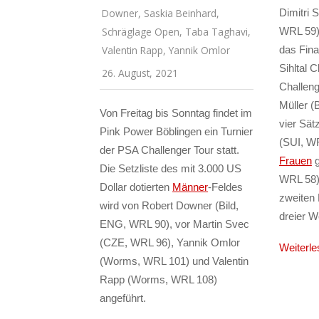
Downer
,
Saskia Beinhard
,
Dimitri 
Schräglage Open
,
Taba Taghavi
,
WRL 59)
Valentin Rapp
,
Yannik Omlor
das Fina
Sihltal 
26. August, 2021
Challeng
Müller (B
Von Freitag bis Sonntag findet im
vier Sät
Pink Power Böblingen ein Turnier
(SUI, WR
der PSA Challenger Tour statt.
Frauen
g
Die Setzliste des mit 3.000 US
WRL 58) 
Dollar dotierten
Männer
-Feldes
zweiten 
wird von Robert Downer (Bild,
dreier 
ENG, WRL 90), vor Martin Svec
(CZE, WRL 96), Yannik Omlor
Weiterle
(Worms, WRL 101) und Valentin
Rapp (Worms, WRL 108)
angeführt.