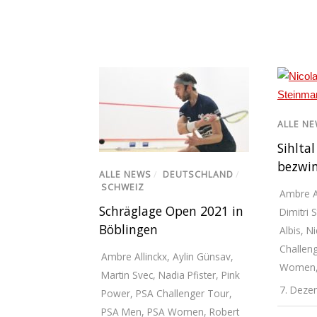
ALLE N
Sihlta
bezwin
ALLE NEWS
/
DEUTSCHLAND
/
SCHWEIZ
Ambre A
Schräglage Open 2021 in
Dimitri
Böblingen
Albis
,
Ni
Challen
Ambre Allinckx
,
Aylin Günsav
,
Women
Martin Svec
,
Nadia Pfister
,
Pink
7. Deze
Power
,
PSA Challenger Tour
,
PSA Men
,
PSA Women
,
Robert