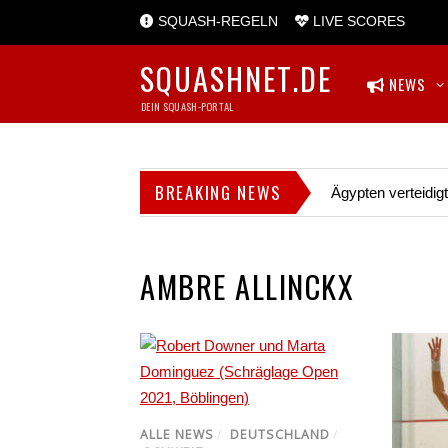
SQUASH-REGELN
LIVE SCORES
SQUASHNET.DE
NEWS
DEIN SQUASH-PORTAL
BREAKING NEWS
Ägypten verteidig
AMBRE ALLINCKX
ALLE NEWS
/
DEUTSCHLAND
/