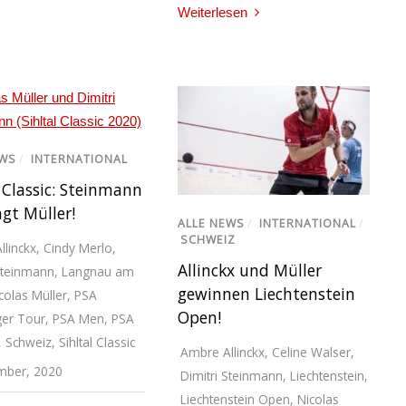
Weiterlesen
EWS
/
INTERNATIONAL
l Classic: Steinmann
gt Müller!
ALLE NEWS
/
INTERNATIONAL
/
SCHWEIZ
llinckx
,
Cindy Merlo
,
Allinckx und Müller
 Steinmann
,
Langnau am
gewinnen Liechtenstein
colas Müller
,
PSA
Open!
ger Tour
,
PSA Men
,
PSA
,
Schweiz
,
Sihltal Classic
Ambre Allinckx
,
Celine Walser
,
mber, 2020
Dimitri Steinmann
,
Liechtenstein
,
Liechtenstein Open
,
Nicolas