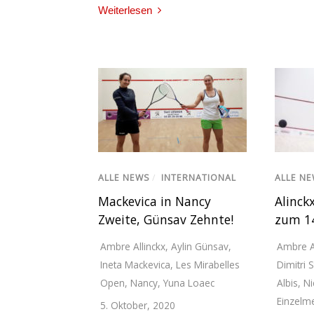
Weiterlesen
ALLE NEWS
/
INTERNATIONAL
ALLE N
Mackevica in Nancy
Alinck
Zweite, Günsav Zehnte!
zum 14
Ambre Allinckx
,
Aylin Günsav
,
Ambre A
Ineta Mackevica
,
Les Mirabelles
Dimitri
Open
,
Nancy
,
Yuna Loaec
Albis
,
Ni
Einzelme
5. Oktober, 2020