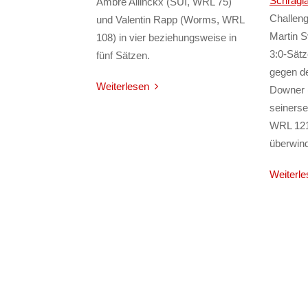
Schrägl
Ambre Allinckx (SUI, WRL 75)
Challeng
und Valentin Rapp (Worms, WRL
Martin 
108) in vier beziehungsweise in
3:0-Sätz
fünf Sätzen.
gegen d
Weiterlesen
Downer 
seinerse
WRL 121)
überwind
Weiterle