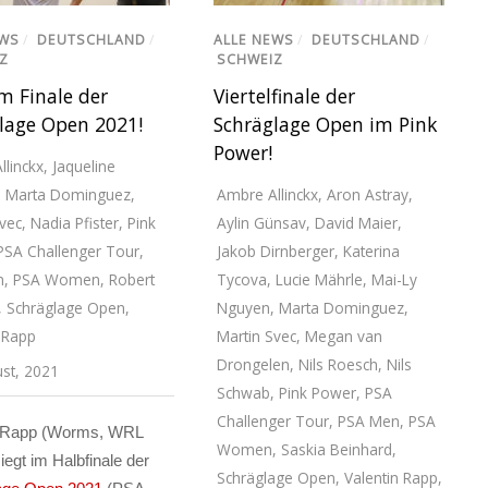
EWS
/
DEUTSCHLAND
/
ALLE NEWS
/
DEUTSCHLAND
/
Z
SCHWEIZ
m Finale der
Viertelfinale der
lage Open 2021!
Schräglage Open im Pink
Power!
llinckx
,
Jaqueline
,
Marta Dominguez
,
Ambre Allinckx
,
Aron Astray
,
vec
,
Nadia Pfister
,
Pink
Aylin Günsav
,
David Maier
,
PSA Challenger Tour
,
Jakob Dirnberger
,
Katerina
n
,
PSA Women
,
Robert
Tycova
,
Lucie Mährle
,
Mai-Ly
,
Schräglage Open
,
Nguyen
,
Marta Dominguez
,
 Rapp
Martin Svec
,
Megan van
Drongelen
,
Nils Roesch
,
Nils
ust, 2021
Schwab
,
Pink Power
,
PSA
Challenger Tour
,
PSA Men
,
PSA
n Rapp (Worms, WRL
Women
,
Saskia Beinhard
,
iegt im Halbfinale der
Schräglage Open
,
Valentin Rapp
,