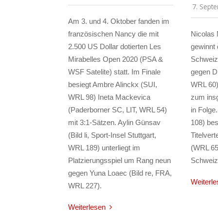
7. Sept
Am 3. und 4. Oktober fanden im
französischen Nancy die mit
Nicolas 
2.500 US Dollar dotierten Les
gewinnt 
Mirabelles Open 2020 (PSA &
Schweize
WSF Satelite) statt. Im Finale
gegen Di
besiegt Ambre Alinckx (SUI,
WRL 60)
WRL 98) Ineta Mackevica
zum insg
(Paderborner SC, LIT, WRL 54)
in Folge
mit 3:1-Sätzen. Aylin Günsav
108) bes
(Bild li, Sport-Insel Stuttgart,
Titelver
WRL 189) unterliegt im
(WRL 65)
Platzierungsspiel um Rang neun
Schweize
gegen Yuna Loaec (Bild re, FRA,
Weiterle
WRL 227).
Weiterlesen