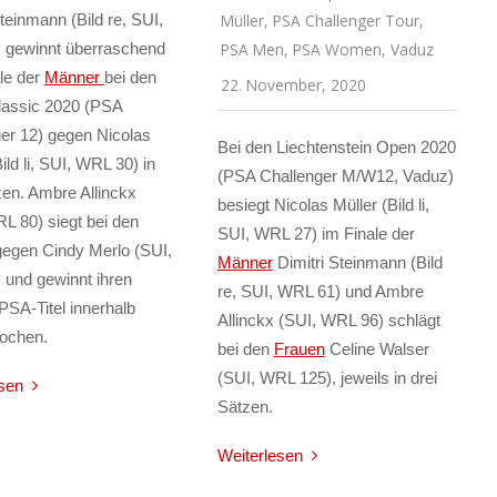
Steinmann (Bild re, SUI,
Müller
,
PSA Challenger Tour
,
 gewinnt überraschend
PSA Men
,
PSA Women
,
Vaduz
le der
Männer
bei den
22. November, 2020
Classic 2020 (PSA
er 12) gegen Nicolas
Bei den Liechtenstein Open 2020
ild li, SUI, WRL 30) in
(PSA Challenger M/W12, Vaduz)
zen. Ambre Allinckx
besiegt Nicolas Müller (Bild li,
L 80) siegt bei den
SUI, WRL 27) im Finale der
egen Cindy Merlo (SUI,
Männer
Dimitri Steinmann (Bild
und gewinnt ihren
re, SUI, WRL 61) und Ambre
PSA-Titel innerhalb
Allinckx (SUI, WRL 96) schlägt
Wochen.
bei den
Frauen
Celine Walser
(SUI, WRL 125), jeweils in drei
sen
Sätzen.
Weiterlesen