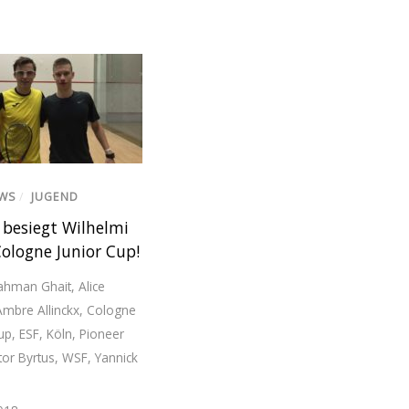
EWS
/
JUGEND
 besiegt Wilhelmi
ologne Junior Cup!
ahman Ghait
,
Alice
Ambre Allinckx
,
Cologne
up
,
ESF
,
Köln
,
Pioneer
tor Byrtus
,
WSF
,
Yannick
i