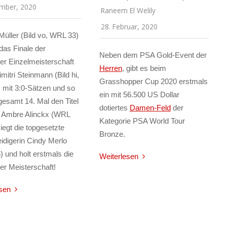
ember, 2020
Raneem El Welily
28. Februar, 2020
Müller (Bild vo, WRL 33)
das Finale der
Neben dem PSA Gold-Event der
r Einzelmeisterschaft
Herren
, gibt es beim
mitri Steinmann (Bild hi,
Grasshopper Cup 2020 erstmals
 mit 3:0-Sätzen und so
ein mit 56.500 US Dollar
esamt 14. Mal den Titel
dotiertes
Damen-Feld
der
. Ambre Alinckx (WRL
Kategorie PSA World Tour
iegt die topgesetzte
Bronze.
teidigerin Cindy Merlo
 und holt erstmals die
Weiterlesen
r Meisterschaft!
sen