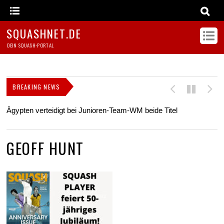
SQUASHNET.DE
DEIN SQUASH-PORTAL
BREAKING NEWS
Ägypten verteidigt bei Junioren-Team-WM beide Titel
Z
s
GEOFF HUNT