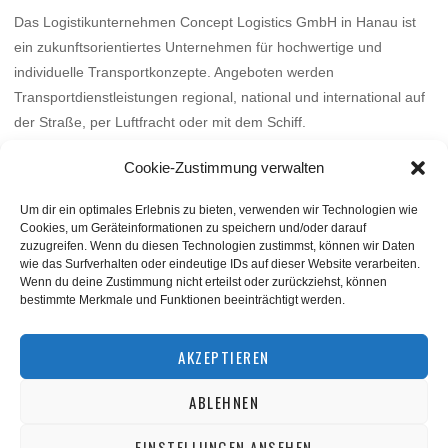
Das Logistikunternehmen Concept Logistics GmbH in Hanau ist
ein zukunftsorientiertes Unternehmen für hochwertige und
individuelle Transportkonzepte. Angeboten werden
Transportdienstleistungen regional, national und international auf
der Straße, per Luftfracht oder mit dem Schiff.
Mehr
Cookie-Zustimmung verwalten
Um dir ein optimales Erlebnis zu bieten, verwenden wir Technologien wie
Cookies, um Geräteinformationen zu speichern und/oder darauf
zuzugreifen. Wenn du diesen Technologien zustimmst, können wir Daten
wie das Surfverhalten oder eindeutige IDs auf dieser Website verarbeiten.
Wenn du deine Zustimmung nicht erteilst oder zurückziehst, können
bestimmte Merkmale und Funktionen beeinträchtigt werden.
BACK TO TOP
AKZEPTIEREN
ABLEHNEN
©
squashnet.de
2026
Datenschutzerklärung
|
Impressum
EINSTELLUNGEN ANSEHEN