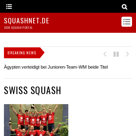
SQUASHNET.DE
DEIN SQUASH-PORTAL
BREAKING NEWS
Ägypten verteidigt bei Junioren-Team-WM beide Titel
Z
s
SWISS SQUASH