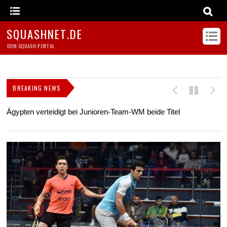
SQUASHNET.DE
DEIN SQUASH-PORTAL
BREAKING NEWS
Ägypten verteidigt bei Junioren-Team-WM beide Titel
Z
s