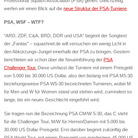
Professional Squash Association (PSA) gehen. Gleichzeitig
werfen wir einen Blick auf die
neue Struktur der PSA-Turniere
.
PSA, WSF – WTF?
“ARD, ZDF, C&A, BRD, DDR und USA” beginnt der Songtext
der „Fantas” – squashnet.de will versuchen ein wenig Licht in
den Abkürzungs-Jungel innerhalb der PSA zu bringen. Gestern
berichteten wir schon über die Neueinführung der
PSA
Challenger Tour.
Diese umfasst die Turniere mit einem Preisgeld
von 5.000 bis 30.000 US Dollar, also den bislang mit PSA M5-30
beziehungsweise PSA W5-30 bezeichneten Turnieren, wobei M
für Men und W für Women stand und stehen wird, zumindest so
lange, bis ein neues Geschlecht eingeführt wird.
Sie tragen nun die Bezeichnung PSA CM/W 5-30, das C steht
für die Challenger Tour, M/W für Herren/Damen mit 5.000 bis
30.000 US Dollar Preisgeld. Erst darüber beginnt zukünftig die
PSA World Tour, mit einem Preisgeld von mindestens 45.000 US