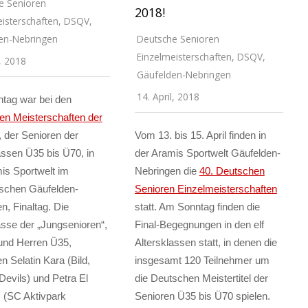
e Senioren
2018!
isterschaften
,
DSQV
,
en-Nebringen
Deutsche Senioren
Einzelmeisterschaften
,
DSQV
,
l, 2018
Gäufelden-Nebringen
14. April, 2018
tag war bei den
en Meisterschaften der
, der Senioren der
Vom 13. bis 15. April finden in
assen Ü35 bis Ü70, in
der Aramis Sportwelt Gäufelden-
is Sportwelt im
Nebringen die
40. Deutschen
schen Gäufelden-
Senioren Einzelmeisterschaften
n, Finaltag. Die
statt. Am Sonntag finden die
asse der „Jungsenioren“,
Final-Begegnungen in den elf
nd Herren Ü35,
Altersklassen statt, in denen die
 Selatin Kara (Bild,
insgesamt 120 Teilnehmer um
evils) und Petra El
die Deutschen Meistertitel der
(SC Aktivpark
Senioren Ü35 bis Ü70 spielen.