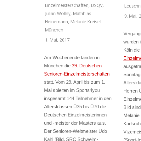
Einzelmeisterschaften
,
DSQV
,
Leuschn
Julian Wollny
,
Mathhias
9. Mai, 
Heinemann
,
Melanie Kreisel
,
München
Vergang
1. Mai, 2017
wurden 
Köln die
Am Wochenende fanden in
Einzelme
München die
39. Deutschen
ausgetra
Senioren-Einzelmeisterschaften
Sonntag
statt. Vom 29. April bis zum 1.
Altersk
Mai spielten im Sports4you
Herren 
insgesamt 144 Teilnehmer in den
Einzelme
Altersklassen Ü35 bis Ü70 die
Bild sin
Deutschen Einzelmeisterinnen
Melanie 
und -meister der Masters aus.
Karlsruh
Der Senioren-Weltmeister Udo
Vizemeis
Kahl (Bild, SRC Schwelm-
(Sport-In