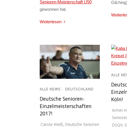
Senioren-Meisterschaft Ü50
Gilching)
gewonnen hat.
Weiterle
Weiterlesen
ALLE N
Deutsc
ALLE NEWS
/
DEUTSCHLAND
Einzel
Deutsche Senioren-
Köln!
Einzelmeisterschaften
Armin 
2017!
Senioren
Carola Weiß
,
Deutsche Senioren
DSQV
,
E