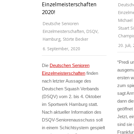
Einzelmeisterschaften
Deutsch
2020!
Einzelme
Michael
Deutsche Senioren
Stuart Si
Einzelmeisterschaften
,
DSQV
,
Champi
Hamburg
,
Störte Becker
20. Juli,
6. September, 2020
“Predi u
Die
Deutschen Senioren
ausgemac
Einzelmeisterschaften
finden
ersten w
nach letzter Aussage des
zum spie
Deutschen Squash Verbands
sagt Arm
(DSQV) vom 2. bis 4. Oktober
dann die 
im Sportwerk Hamburg statt.
geöffnet 
Nach aktueller Information des
Jetzt, e
DSQV-Seniorenausschuss soll
sind sie
in einem Schichtsystem gespielt
Frankfu