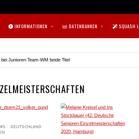
INFORMATIONEN
DATENBANKEN
SQUASH L
t bei Junioren-Team-WM beide Titel
NZELMEISTERSCHAFTEN
EWS
/
DEUTSCHLAND
/
EN