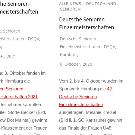
he Senioren-
ALLE NEWS
/
DEUTSCHLAND
/
SENIOREN
meisterschaften
Deutsche Senioren
Einzelmeisterschaften
e Senioren
isterschaften
,
DSQV
,
Deutsche Senioren
g
Einzelmeisterschaften
,
DSQV
,
Hamburg
ber, 2021
6. Oktober, 2020
d 3. Oktober fanden im
rk Hamburg die
Vom 2. bis 4. Oktober wurden im
en Senioren-
Sportwerk Hamburg die
42.
isterschaften 2021
Deutsche Senioren
4 Teilnehmer kämpften
Einzelmeisterschaften
tel. Störte Becker (Bild,
ausgetragen. Melanie Kreisel
low Dot Maintal) gewinnt
(Bild li, 1. SC Karlsruhe) gewinnt
-Klassement der Frauen
das Finale der Frauen Ü45