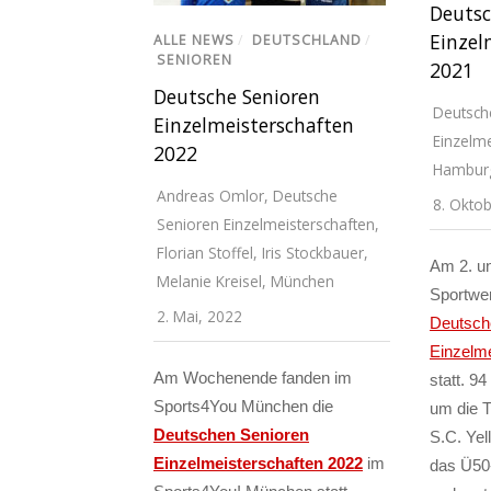
Deutsc
Einzel
ALLE NEWS
/
DEUTSCHLAND
/
SENIOREN
2021
Deutsche Senioren
Deutsch
Einzelmeisterschaften
Einzelme
2022
Hambur
Andreas Omlor
,
Deutsche
8. Okto
Senioren Einzelmeisterschaften
,
Florian Stoffel
,
Iris Stockbauer
,
Am 2. un
Melanie Kreisel
,
München
Sportwe
2. Mai, 2022
Deutsch
Einzelme
Am Wochenende fanden im
statt. 9
Sports4You München die
um die Ti
Deutschen Senioren
S.C. Yel
Einzelmeisterschaften 2022
im
das Ü50