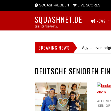
SQUASH-REGELN
LIVE SCORES
SQUASHNET.DE
NEWS
DEIN SQUASH-PORTAL
BREAKING NEWS
Ägypten verteidig
DEUTSCHE SENIOREN EI
ALLE N
SENIOR