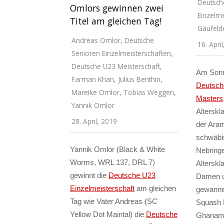
Deutsch
Omlors gewinnen zwei
Einzelme
Titel am gleichen Tag!
Gäufeld
Andreas Omlor
,
Deutsche
16. Apri
Senioren Einzelmeisterschaften
,
Deutsche U23 Meisterschaft
,
Am Sonn
Farman Khan
,
Julius Benthin
,
Deutsch
Mareike Omlor
,
Tobias Weggen
,
Masters
Yannik Omlor
Alterskl
28. April, 2019
der Aram
schwäbi
Yannik Omlor (Black & White
Nebringe
Worms, WRL 137, DRL 7)
Alterskl
gewinnt die
Deutsche U23
Damen u
Einzelmeisterschaft
am gleichen
gewannen
Tag wie Vater Andreas (SC
Squash D
Yellow Dot Maintal) die
Deutsche
Ghanam 