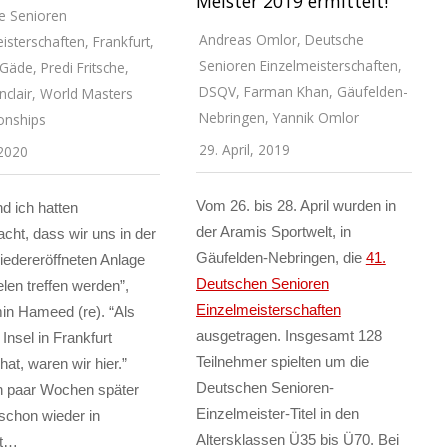
Meister 2019 ermittelt!
e Senioren
Andreas Omlor
,
Deutsche
isterschaften
,
Frankfurt
,
Senioren Einzelmeisterschaften
,
 Gäde
,
Predi Fritsche
,
DSQV
,
Farman Khan
,
Gäufelden-
nclair
,
World Masters
Nebringen
,
Yannik Omlor
onships
29. April, 2019
 2020
Vom 26. bis 28. April wurden in
nd ich hatten
der Aramis Sportwelt, in
ht, dass wir uns in der
Gäufelden-Nebringen, die
41.
iedereröffneten Anlage
Deutschen Senioren
len treffen werden”,
Einzelmeisterschaften
in Hameed (re). “Als
ausgetragen. Insgesamt 128
Insel in Frankfurt
Teilnehmer spielten um die
hat, waren wir hier.”
Deutschen Senioren-
in paar Wochen später
Einzelmeister-Titel in den
 schon wieder in
Altersklassen Ü35 bis Ü70. Bei
rt…