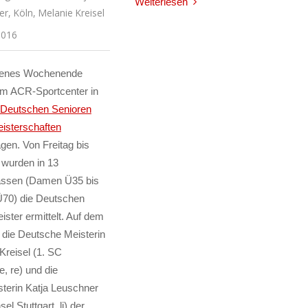
Weiterlesen
er
,
Köln
,
Melanie Kreisel
2016
enes Wochenende
im ACR-Sportcenter in
Deutschen Senioren
isterschaften
gen. Von Freitag bis
 wurden in 13
lassen (Damen Ü35 bis
Ü70) die Deutschen
ister ermittelt. Auf dem
d die Deutsche Meisterin
Kreisel (1. SC
e, re) und die
terin Katja Leuschner
sel Stuttgart, li) der