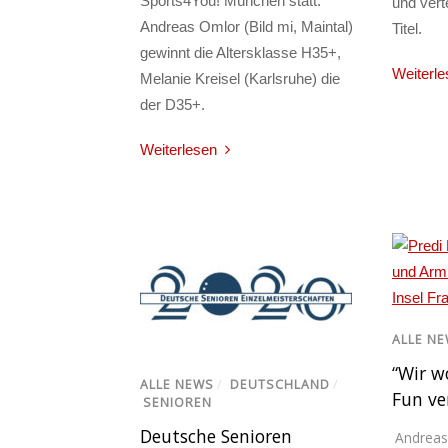
Sports4You! München statt.
und vert
Andreas Omlor (Bild mi, Maintal)
Titel.
gewinnt die Altersklasse H35+,
Weiterle
Melanie Kreisel (Karlsruhe) die
der D35+.
Weiterlesen
ALLE N
“Wir w
ALLE NEWS
/
DEUTSCHLAND
/
Fun ve
SENIOREN
Deutsche Senioren
Andreas