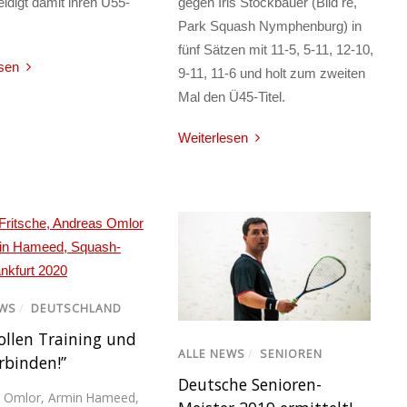
eidigt damit ihren Ü55-
gegen Iris Stockbauer (Bild re,
Park Squash Nymphenburg) in
fünf Sätzen mit 11-5, 5-11, 12-10,
sen
9-11, 11-6 und holt zum zweiten
Mal den Ü45-Titel.
Weiterlesen
EWS
/
DEUTSCHLAND
ollen Training und
ALLE NEWS
/
SENIOREN
rbinden!”
Deutsche Senioren-
 Omlor
,
Armin Hameed
,