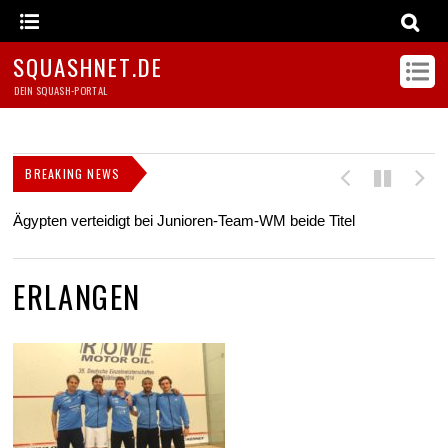
SQUASHNET.DE
DEIN SQUASH-PORTAL
BREAKING NEWS
Ägypten verteidigt bei Junioren-Team-WM beide Titel
Z
s
ERLANGEN