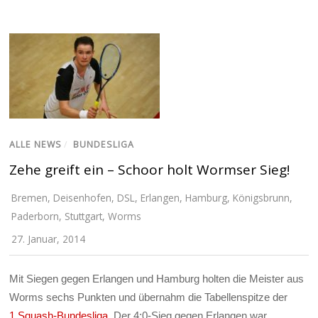
ALLE NEWS
/
BUNDESLIGA
Zehe greift ein – Schoor holt Wormser Sieg!
Bremen
,
Deisenhofen
,
DSL
,
Erlangen
,
Hamburg
,
Königsbrunn
,
Paderborn
,
Stuttgart
,
Worms
27. Januar, 2014
Mit Siegen gegen Erlangen und Hamburg holten die Meister aus
Worms sechs Punkten und übernahm die Tabellenspitze der
1.Squash-Bundesliga
. Der 4:0-Sieg gegen Erlangen war