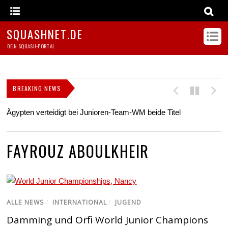
SQUASHNET.DE
DEIN SQUASH-PORTAL
BREAKING NEWS
Ägypten verteidigt bei Junioren-Team-WM beide Titel
Z
s
FAYROUZ ABOULKHEIR
ALLE NEWS
/
INTERNATIONAL
/
JUGEND
Damming und Orfi World Junior Champions