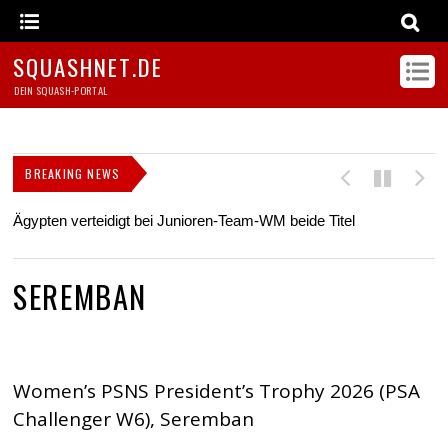
SQUASHNET.DE
DEIN SQUASH-PORTAL
BREAKING NEWS
Ägypten verteidigt bei Junioren-Team-WM beide Titel
Z
s
SEREMBAN
Women’s PSNS President’s Trophy 2026 (PSA
Challenger W6), Seremban