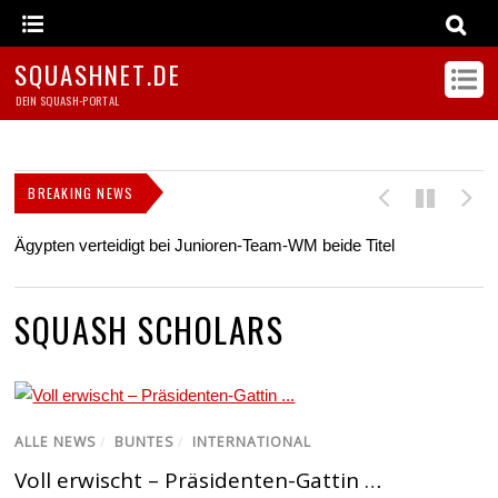
SQUASHNET.DE
DEIN SQUASH-PORTAL
BREAKING NEWS
Ägypten verteidigt bei Junioren-Team-WM beide Titel
Z
s
SQUASH SCHOLARS
ALLE NEWS
/
BUNTES
/
INTERNATIONAL
Voll erwischt – Präsidenten-Gattin …