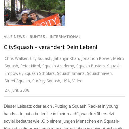
ALLE NEWS
/
BUNTES
/
INTERNATIONAL
CitySquash – verändert Dein Leben!
Chris Walker
,
City Squash
,
Jahangir Khan
,
Jonathon Power
,
Metro
Squash
,
Peter Nicol
,
Squash Academy
,
Squash Busters
,
Squash
Empower
,
Squash Scholars
,
Squash Smarts
,
Squashhaven
,
Street Squash
,
Surfcity Squash
,
USA
,
Video
27. Juni, 2008
Dieser Leitsatz oder auch „Putting a Squash Racket in young
hands – to put a better life in their reach“, was frei übersetzt
soviel bedeutet wie „Gib einem jungen Menschen ein Squash-
Racket in die Hand, um ein besseres Leben in seine Reichweite