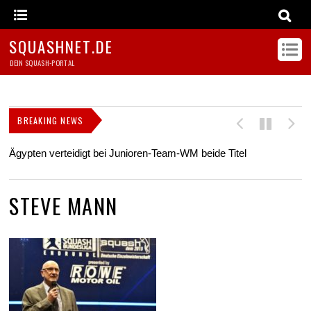
SQUASHNET.DE
DEIN SQUASH-PORTAL
BREAKING NEWS
Ägypten verteidigt bei Junioren-Team-WM beide Titel
Z
s
STEVE MANN