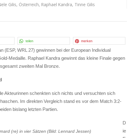
ele Gilis
,
Österreich
,
Raphael Kandra
,
Tinne Gilis
teilen
merken
an (ESP, WRL 27) gewinnen bei der European Individual
Gold-Medaille. Raphael Kandra gewinnt das kleine Finale gegen
sgesamt zweiten Mal Bronze.
d
e Akteurinnen schenkten sich nichts und versuchten sich
erhaschen. Im direkten Vergleich stand es vor dem Match 3:2-
iden bislang letzten Partien.
D
ie
umard (re) in vier Sätzen (Bild: Lennard Jessen)