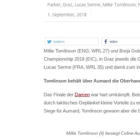
Parker
,
Graz
,
Lucas Serme
,
Millie Tomlinson
,
N
1. September, 2018
twittern
teilen
Millie Tomlinson (ENG, WRL 27) und Borja Gol
Championship 2018 (EIC), in Graz jeweils die 
Lucas Serme (FRA, WRL 35) und damit zum in
Tomlinson behält über Aumard die Oberhan
Das Finale der
Damen
war hart umkämpft. Beid
durch taktisches Geplänkel kleine Vorteile zu 
Siege für Aumard, Tomlinson gewann aber die be
Millie Tomlinson (li) besiegt Coline A