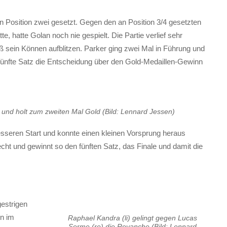
n Position zwei gesetzt. Gegen den an Position 3/4 gesetzten
e, hatte Golan noch nie gespielt. Die Partie verlief sehr
eß sein Können aufblitzen. Parker ging zwei Mal in Führung und
 fünfte Satz die Entscheidung über den Gold-Medaillen-Gewinn
e) und holt zum zweiten Mal Gold (Bild: Lennard Jessen)
sseren Start und konnte einen kleinen Vorsprung heraus
echt und gewinnt so den fünften Satz, das Finale und damit die
estrigen
en im
Raphael Kandra (li) gelingt gegen Lucas
Serme (re) die Revanche (Bild: Lennard