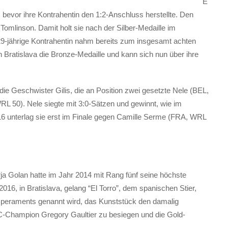
E
 bevor ihre Kontrahentin den 1:2-Anschluss herstellte. Den
Tomlinson. Damit holt sie nach der Silber-Medaille im
29-jährige Kontrahentin nahm bereits zum insgesamt achten
n Bratislava die Bronze-Medaille und kann sich nun über ihre
ie Geschwister Gilis, die an Position zwei gesetzte Nele (BEL,
RL 50). Nele siegte mit 3:0-Sätzen und gewinnt, wie im
16 unterlag sie erst im Finale gegen Camille Serme (FRA, WRL
a Golan hatte im Jahr 2014 mit Rang fünf seine höchste
2016, in Bratislava, gelang “El Torro”, dem spanischen Stier,
emperaments genannt wird, das Kunststück den damalig
-Champion Gregory Gaultier zu besiegen und die Gold-