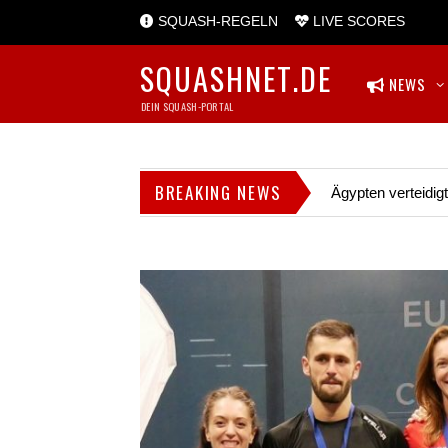
SQUASH-REGELN
LIVE SCORES
SQUASHNET.DE
NEWS
DEIN SQUASH-PORTAL
BREAKING NEWS
Ägypten verteidig