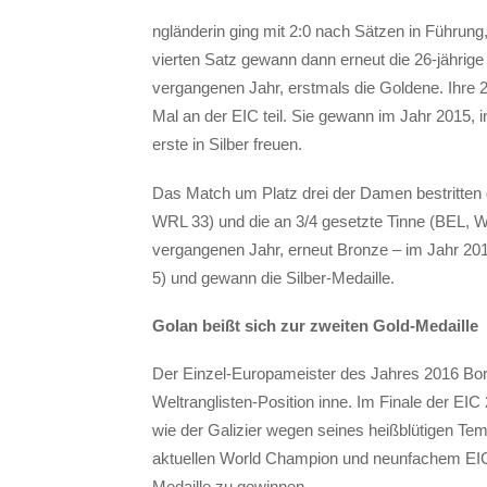
ngländerin ging mit 2:0 nach Sätzen in Führung,
vierten Satz gewann dann erneut die 26-jährige 
vergangenen Jahr, erstmals die Goldene. Ihre 
Mal an der EIC teil. Sie gewann im Jahr 2015, i
erste in Silber freuen.
Das Match um Platz drei der Damen bestritten d
WRL 33) und die an 3/4 gesetzte Tinne (BEL, W
vergangenen Jahr, erneut Bronze – im Jahr 20
5) und gewann die Silber-Medaille.
Golan beißt sich zur zweiten Gold-Medaille
Der Einzel-Europameister des Jahres 2016 Borj
Weltranglisten-Position inne. Im Finale der EIC 
wie der Galizier wegen seines heißblütigen T
aktuellen World Champion und neunfachem EIC
Medaille zu gewinnen.