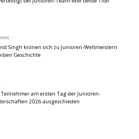
erteidigt bei Junioren-Team-WM beide Titel
ONAL
/
nd Singh krönen sich zu Junioren-Weltmeistern
eiben Geschichte
/
 Teilnehmer am ersten Tag der Junioren-
terschaften 2026 ausgeschieden