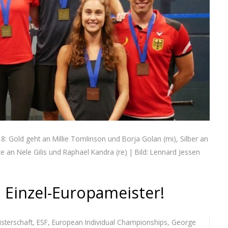
8: Gold geht an Millie Tomlinson und Borja Golan (mi), Silber an
 an Nele Gilis und Raphael Kandra (re) | Bild: Lennard Jessen
Einzel-Europameister!
sterschaft
,
ESF
,
European Individual Championships
,
George