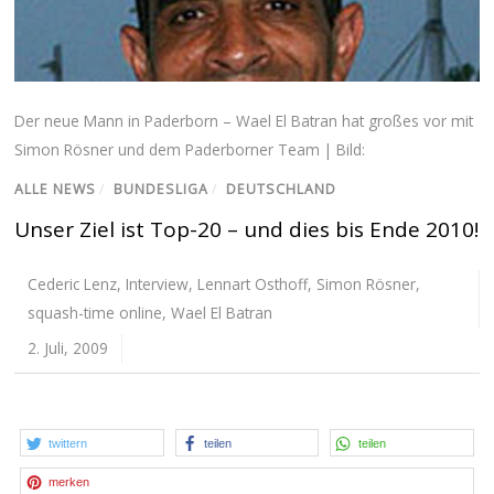
Der neue Mann in Paderborn – Wael El Batran hat großes vor mit
Simon Rösner und dem Paderborner Team | Bild:
ALLE NEWS
/
BUNDESLIGA
/
DEUTSCHLAND
Unser Ziel ist Top-20 – und dies bis Ende 2010!
Cederic Lenz
,
Interview
,
Lennart Osthoff
,
Simon Rösner
,
squash-time online
,
Wael El Batran
2. Juli, 2009
twittern
teilen
teilen
merken