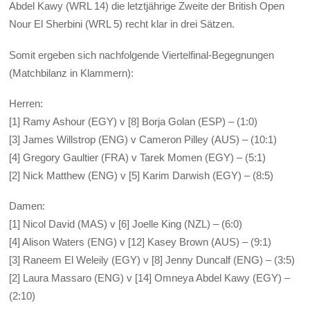
Abdel Kawy (WRL 14) die letztjährige Zweite der British Open
Nour El Sherbini (WRL 5) recht klar in drei Sätzen.
Somit ergeben sich nachfolgende Viertelfinal-Begegnungen
(Matchbilanz in Klammern):
Herren:
[1] Ramy Ashour (EGY) v [8] Borja Golan (ESP) – (1:0)
[3] James Willstrop (ENG) v Cameron Pilley (AUS) – (10:1)
[4] Gregory Gaultier (FRA) v Tarek Momen (EGY) – (5:1)
[2] Nick Matthew (ENG) v [5] Karim Darwish (EGY) – (8:5)
Damen:
[1] Nicol David (MAS) v [6] Joelle King (NZL) – (6:0)
[4] Alison Waters (ENG) v [12] Kasey Brown (AUS) – (9:1)
[3] Raneem El Weleily (EGY) v [8] Jenny Duncalf (ENG) – (3:5)
[2] Laura Massaro (ENG) v [14] Omneya Abdel Kawy (EGY) –
(2:10)