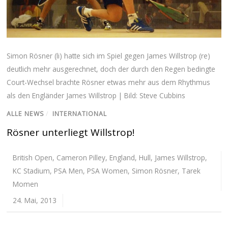
Simon Rösner (li) hatte sich im Spiel gegen James Willstrop (re)
deutlich mehr ausgerechnet, doch der durch den Regen bedingte
Court-Wechsel brachte Rösner etwas mehr aus dem Rhythmus
als den Engländer James Willstrop | Bild: Steve Cubbins
ALLE NEWS
/
INTERNATIONAL
Rösner unterliegt Willstrop!
British Open
,
Cameron Pilley
,
England
,
Hull
,
James Willstrop
,
KC Stadium
,
PSA Men
,
PSA Women
,
Simon Rösner
,
Tarek
Momen
24. Mai, 2013