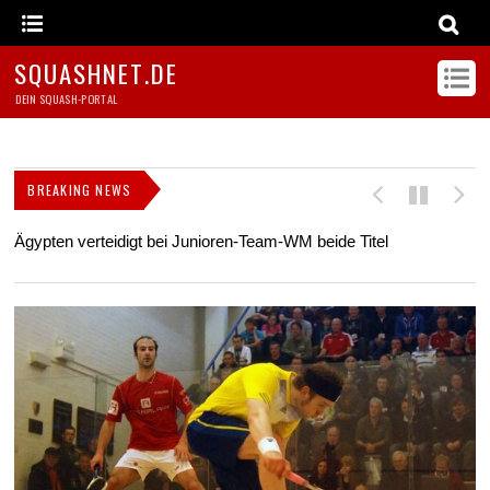
SQUASHNET.DE
DEIN SQUASH-PORTAL
BREAKING NEWS
Ägypten verteidigt bei Junioren-Team-WM beide Titel
Z
s