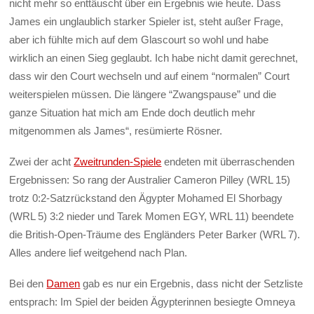
nicht mehr so enttäuscht über ein Ergebnis wie heute. Dass
James ein unglaublich starker Spieler ist, steht außer Frage,
aber ich fühlte mich auf dem Glascourt so wohl und habe
wirklich an einen Sieg geglaubt. Ich habe nicht damit gerechnet,
dass wir den Court wechseln und auf einem “normalen” Court
weiterspielen müssen. Die längere “Zwangspause” und die
ganze Situation hat mich am Ende doch deutlich mehr
mitgenommen als James“, resümierte Rösner.
Zwei der acht
Zweitrunden-Spiele
endeten mit überraschenden
Ergebnissen: So rang der Australier Cameron Pilley (WRL 15)
trotz 0:2-Satzrückstand den Ägypter Mohamed El Shorbagy
(WRL 5) 3:2 nieder und Tarek Momen EGY, WRL 11) beendete
die British-Open-Träume des Engländers Peter Barker (WRL 7).
Alles andere lief weitgehend nach Plan.
Bei den
Damen
gab es nur ein Ergebnis, dass nicht der Setzliste
entsprach: Im Spiel der beiden Ägypterinnen besiegte Omneya