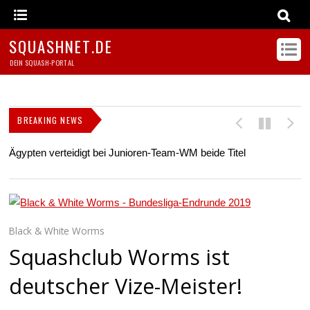
SQUASHNET.DE
DEIN SQUASH-PORTAL
BREAKING NEWS
Ägypten verteidigt bei Junioren-Team-WM beide Titel
Z
s
Black & White Worms
Squashclub Worms ist
deutscher Vize-Meister!