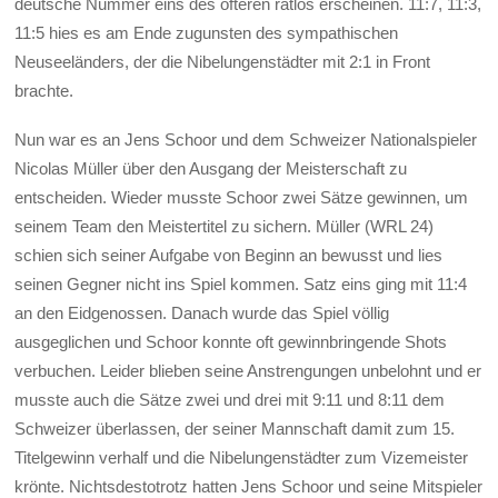
deutsche Nummer eins des öfteren ratlos erscheinen. 11:7, 11:3,
11:5 hies es am Ende zugunsten des sympathischen
Neuseeländers, der die Nibelungenstädter mit 2:1 in Front
brachte.
Nun war es an Jens Schoor und dem Schweizer Nationalspieler
Nicolas Müller über den Ausgang der Meisterschaft zu
entscheiden. Wieder musste Schoor zwei Sätze gewinnen, um
seinem Team den Meistertitel zu sichern. Müller (WRL 24)
schien sich seiner Aufgabe von Beginn an bewusst und lies
seinen Gegner nicht ins Spiel kommen. Satz eins ging mit 11:4
an den Eidgenossen. Danach wurde das Spiel völlig
ausgeglichen und Schoor konnte oft gewinnbringende Shots
verbuchen. Leider blieben seine Anstrengungen unbelohnt und er
musste auch die Sätze zwei und drei mit 9:11 und 8:11 dem
Schweizer überlassen, der seiner Mannschaft damit zum 15.
Titelgewinn verhalf und die Nibelungenstädter zum Vizemeister
krönte. Nichtsdestotrotz hatten Jens Schoor und seine Mitspieler