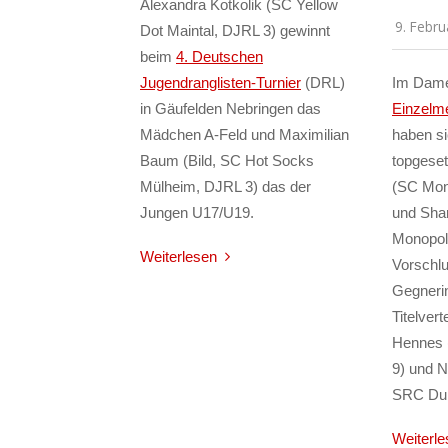
Alexandra Kotkolik (SC Yellow
9. Febru
Dot Maintal, DJRL 3) gewinnt
beim
4. Deutschen
Jugendranglisten-Turnier
(DRL)
Im Dame
in Gäufelden Nebringen das
Einzelme
Mädchen A-Feld und Maximilian
haben si
Baum (Bild, SC Hot Socks
topgeset
Mülheim, DJRL 3) das der
(SC Mono
Jungen U17/U19.
und Shar
Monopol 
Weiterlesen
Vorschlu
Gegneri
Titelvert
Hennes 
9) und N
SRC Duis
Weiterle