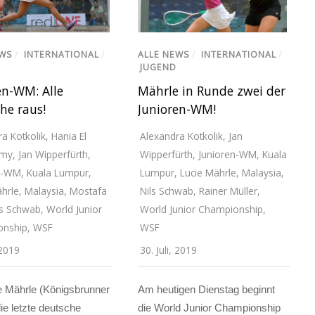
EWS
/
INTERNATIONAL
/
ALLE NEWS
/
INTERNATIONAL
/
JUGEND
en-WM: Alle
Mährle in Runde zwei der
he raus!
Junioren-WM!
a Kotkolik
,
Hania El
Alexandra Kotkolik
,
Jan
my
,
Jan Wipperfürth
,
Wipperfürth
,
Junioren-WM
,
Kuala
n-WM
,
Kuala Lumpur
,
Lumpur
,
Lucie Mährle
,
Malaysia
,
ährle
,
Malaysia
,
Mostafa
Nils Schwab
,
Rainer Müller
,
ls Schwab
,
World Junior
World Junior Championship
,
onship
,
WSF
WSF
 2019
30. Juli, 2019
e Mährle (Königsbrunner
Am heutigen Dienstag beginnt
die letzte deutsche
die World Junior Championship