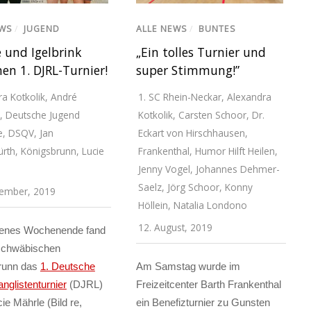
EWS
/
JUGEND
ALLE NEWS
/
BUNTES
 und Igelbrink
„Ein tolles Turnier und
en 1. DJRL-Turnier!
super Stimmung!”
a Kotkolik
,
André
1. SC Rhein-Neckar
,
Alexandra
,
Deutsche Jugend
Kotkolik
,
Carsten Schoor
,
Dr.
e
,
DSQV
,
Jan
Eckart von Hirschhausen
,
ürth
,
Königsbrunn
,
Lucie
Frankenthal
,
Humor Hilft Heilen
,
Jenny Vogel
,
Johannes Dehmer-
Saelz
,
Jörg Schoor
,
Konny
tember, 2019
Höllein
,
Natalia Londono
12. August, 2019
enes Wochenende fand
schwäbischen
runn das
1. Deutsche
Am Samstag wurde im
nglistenturnier
(DJRL)
Freizeitcenter Barth Frankenthal
cie Mährle (Bild re,
ein Benefizturnier zu Gunsten