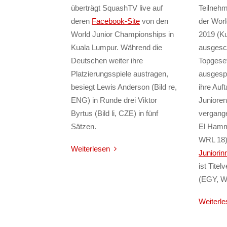
überträgt SquashTV live auf
Teilnehm
deren
Facebook-Site
von den
der Wor
World Junior Championships in
2019 (K
Kuala Lumpur. Während die
ausgesc
Deutschen weiter ihre
Topgeset
Platzierungsspiele austragen,
ausgesp
besiegt Lewis Anderson (Bild re,
ihre Auf
ENG) in Runde drei Viktor
Junioren
Byrtus (Bild li, CZE) in fünf
vergang
Sätzen.
El Hamm
WRL 18) 
Weiterlesen
Juniorin
ist Titel
(EGY, W
Weiterle