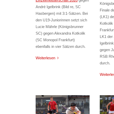
Einzelmeisterschaft 2020
gegen
Königsbr
André Igelbrink (Bild re, SC
Finale d
Hasbergen) mit 3:1-Sätzen. Bei
(LK1) d
den U19-Juniorinnen setzt sich
Kotkolik
Lucie Mährle (Königsbrunner
Frankfur
SC) gegen Alexandra Kotkolik
LK1 der 
(SC Monopol Frankfurt)
Igelbrin
ebenfalls in vier Sätzen durch.
gegen Ja
RSB Rhey
Weiterlesen
durch.
Weiterle