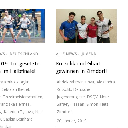
EWS
/
DEUTSCHLAND
ALLE NEWS
/
JUGEND
19: Topgesetzte
Kotkolik und Ghait
im Halbfinale!
gewinnen in Zirndorf!
a Kotkolik
,
Aylin
Abdel-Rahman Ghait
,
Alexandra
,
Deborah Riedel
,
Kotkolik
,
Deutsche
e Einzelmeisterschaften
,
Jugendrangliste
,
DSQV
,
Nour
ranziska Hennes
,
Safaey-Hassan
,
Simon Tietz
,
g
,
Katerina Tycova
,
Nele
Zirndorf
k
,
Saskia Beinhard
,
20. Januar, 2019
inclair