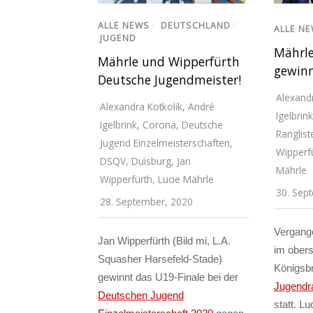
ALLE NEWS
/
DEUTSCHLAND
/
ALLE N
JUGEND
Mährle
Mährle und Wipperfürth
gewinn
Deutsche Jugendmeister!
Alexandr
Alexandra Kotkolik
,
André
Igelbrink
Igelbrink
,
Corona
,
Deutsche
Ranglist
Jugend Einzelmeisterschaften
,
Wipperf
DSQV
,
Duisburg
,
Jan
Mährle
Wipperfürth
,
Lucie Mährle
30. Sep
28. September, 2020
Vergang
Jan Wipperfürth (Bild mi, L.A.
im ober
Squasher Harsefeld-Stade)
Königsb
gewinnt das U19-Finale bei der
Jugendra
Deutschen Jugend
statt. Lu