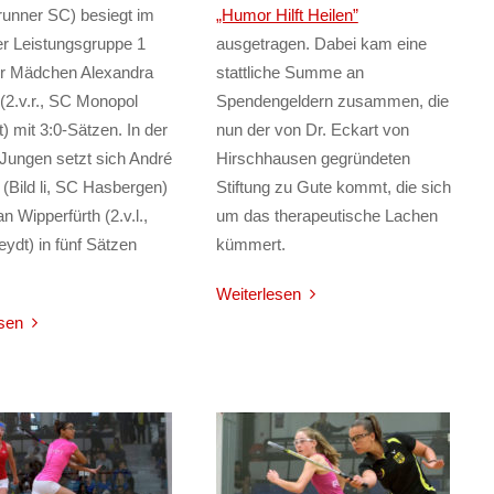
unner SC) besiegt im
„Humor Hilft Heilen”
er Leistungsgruppe 1
ausgetragen. Dabei kam eine
er Mädchen Alexandra
stattliche Summe an
 (2.v.r., SC Monopol
Spendengeldern zusammen, die
t) mit 3:0-Sätzen. In der
nun der von Dr. Eckart von
Jungen setzt sich André
Hirschhausen gegründeten
k (Bild li, SC Hasbergen)
Stiftung zu Gute kommt, die sich
n Wipperfürth (2.v.l.,
um das therapeutische Lachen
dt) in fünf Sätzen
kümmert.
Weiterlesen
sen