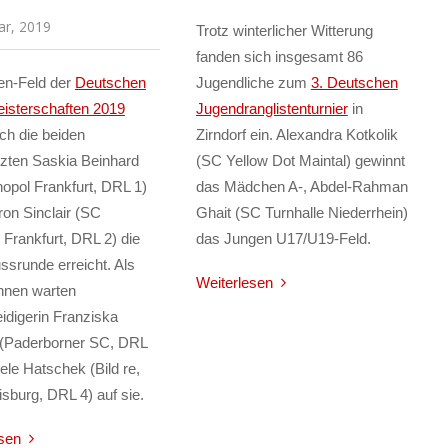
ar, 2019
Trotz winterlicher Witterung
fanden sich insgesamt 86
n-Feld der
Deutschen
Jugendliche zum
3. Deutschen
isterschaften 2019
Jugendranglistenturnier
in
ch die beiden
Zirndorf ein. Alexandra Kotkolik
zten Saskia Beinhard
(SC Yellow Dot Maintal) gewinnt
pol Frankfurt, DRL 1)
das Mädchen A-, Abdel-Rahman
on Sinclair (SC
Ghait (SC Turnhalle Niederrhein)
Frankfurt, DRL 2) die
das Jungen U17/U19-Feld.
ssrunde erreicht. Als
Weiterlesen
nnen warten
eidigerin Franziska
(Paderborner SC, DRL
ele Hatschek (Bild re,
burg, DRL 4) auf sie.
sen