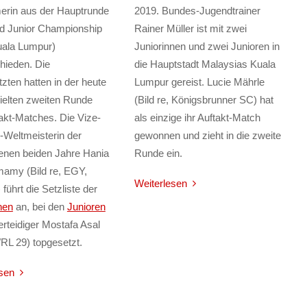
erin aus der Hauptrunde
2019. Bundes-Jugendtrainer
ld Junior Championship
Rainer Müller ist mit zwei
uala Lumpur)
Juniorinnen und zwei Junioren in
hieden. Die
die Hauptstadt Malaysias Kuala
zten hatten in der heute
Lumpur gereist. Lucie Mährle
ielten zweiten Runde
(Bild re, Königsbrunner SC) hat
takt-Matches. Die Vize-
als einzige ihr Auftakt-Match
-Weltmeisterin der
gewonnen und zieht in die zweite
enen beiden Jahre Hania
Runde ein.
amy (Bild re, EGY,
Weiterlesen
führt die Setzliste der
nen
an, bei den
Junioren
verteidiger Mostafa Asal
RL 29) topgesetzt.
sen