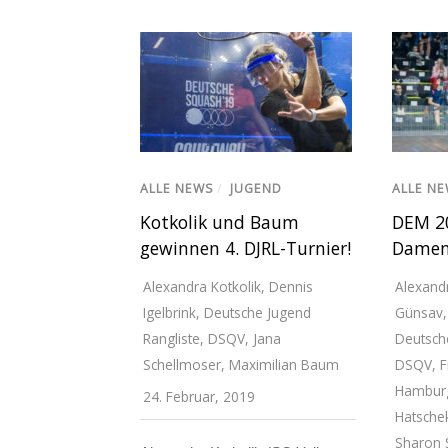
ALLE NEWS
/
JUGEND
ALLE N
Kotkolik und Baum
DEM 20
gewinnen 4. DJRL-Turnier!
Damen 
Alexandra Kotkolik
,
Dennis
Alexandr
Igelbrink
,
Deutsche Jugend
Günsav
Rangliste
,
DSQV
,
Jana
Deutsch
Schellmoser
,
Maximilian Baum
DSQV
,
F
Hambur
24. Februar, 2019
Hatsche
Sharon S