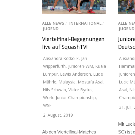
ALLE NEWS
/
INTERNATIONAL
/
ALLE N
JUGEND
JUGEND
Viertelfinal-Begegnungen
Junior
live auf SquashTV!
Deutsc
Alexandra Kotkolik
,
Jan
Alexandr
Wipperfürth
,
Junioren-WM
,
Kuala
Hamma
Lumpur
,
Lewis Anderson
,
Lucie
Juniore
Mährle
,
Malaysia
,
Mostafa Asal
,
Lucie M
Nils Schwab
,
Viktor Byrtus
,
Asal
,
Ni
World Junior Championship
,
Champi
WSF
31. Juli,
2. August, 2019
Mit Luci
Ab den Viertelfinal-Matches
SC) ist 