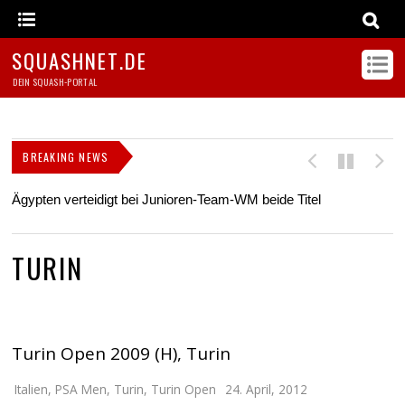
SQUASHNET.DE
DEIN SQUASH-PORTAL
BREAKING NEWS
Ägypten verteidigt bei Junioren-Team-WM beide Titel
Z
s
TURIN
Turin Open 2009 (H), Turin
Italien
,
PSA Men
,
Turin
,
Turin Open
24. April, 2012