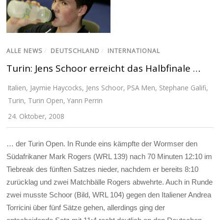
ALLE NEWS
/
DEUTSCHLAND
/
INTERNATIONAL
Turin: Jens Schoor erreicht das Halbfinale …
Italien
,
Jaymie Haycocks
,
Jens Schoor
,
PSA Men
,
Stephane Galifi
,
Turin
,
Turin Open
,
Yann Perrin
24. Oktober, 2008
… der Turin Open. In Runde eins kämpfte der Wormser den
Südafrikaner Mark Rogers (WRL 139) nach 70 Minuten 12:10 im
Tiebreak des fünften Satzes nieder, nachdem er bereits 8:10
zurücklag und zwei Matchbälle Rogers abwehrte. Auch in Runde
zwei musste Schoor (Bild, WRL 104) gegen den Italiener Andrea
Torricini über fünf Sätze gehen, allerdings ging der