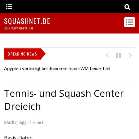
SQUASHNET.DE
DEIN SQUASH-PORTAL
BREAKING NEWS
Ägypten verteidigt bei Junioren-Team-WM beide Titel
Z
s
Tennis- und Squash Center
Dreieich
Stadt (Tag)
Dreieich
Basis-Daten