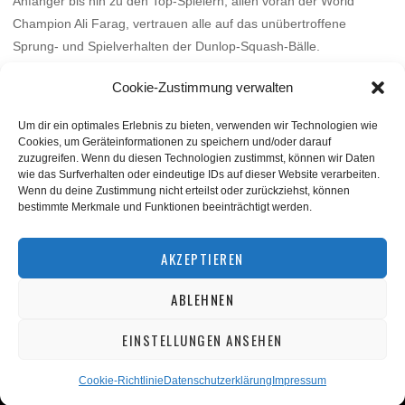
Anfänger bis hin zu den Top-Spielern, allen voran der World
Champion Ali Farag, vertrauen alle auf das unübertroffene
Sprung- und Spielverhalten der Dunlop-Squash-Bälle.
Mehr
Cookie-Zustimmung verwalten
Um dir ein optimales Erlebnis zu bieten, verwenden wir Technologien wie
Cookies, um Geräteinformationen zu speichern und/oder darauf
zuzugreifen. Wenn du diesen Technologien zustimmst, können wir Daten
wie das Surfverhalten oder eindeutige IDs auf dieser Website verarbeiten.
Wenn du deine Zustimmung nicht erteilst oder zurückziehst, können
bestimmte Merkmale und Funktionen beeinträchtigt werden.
BACK TO TOP
AKZEPTIEREN
ABLEHNEN
©
squashnet.de
2026
Datenschutzerklärung
|
Impressum
EINSTELLUNGEN ANSEHEN
Performance Marketing by
matchplan
Cookie-Richtlinie
Datenschutzerklärung
Impressum