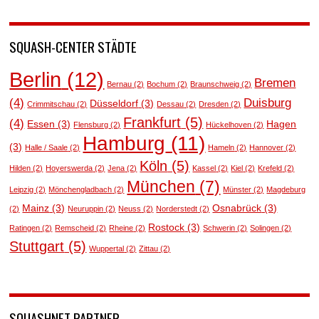
SQUASH-CENTER STÄDTE
Berlin
(12)
Bremen
Bernau
(2)
Bochum
(2)
Braunschweig
(2)
(4)
Duisburg
Düsseldorf
(3)
Crimmitschau
(2)
Dessau
(2)
Dresden
(2)
Frankfurt
(5)
(4)
Essen
(3)
Hagen
Flensburg
(2)
Hückelhoven
(2)
Hamburg
(11)
(3)
Halle / Saale
(2)
Hameln
(2)
Hannover
(2)
Köln
(5)
Hilden
(2)
Hoyerswerda
(2)
Jena
(2)
Kassel
(2)
Kiel
(2)
Krefeld
(2)
München
(7)
Leipzig
(2)
Mönchengladbach
(2)
Münster
(2)
Magdeburg
Mainz
(3)
Osnabrück
(3)
(2)
Neuruppin
(2)
Neuss
(2)
Norderstedt
(2)
Rostock
(3)
Ratingen
(2)
Remscheid
(2)
Rheine
(2)
Schwerin
(2)
Solingen
(2)
Stuttgart
(5)
Wuppertal
(2)
Zittau
(2)
SQUASHNET PARTNER