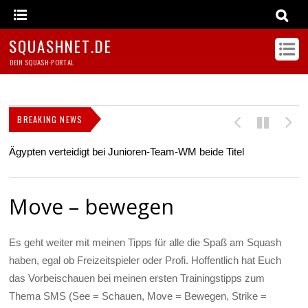
SQUASHNET.DE
DEIN SQUASH-PORTAL
BREAKING NEWS
Ägypten verteidigt bei Junioren-Team-WM beide Titel
Z
s
Move – bewegen
Es geht weiter mit meinen Tipps für alle die Spaß am Squash
haben, egal ob Freizeitspieler oder Profi. Hoffentlich hat Euch
das Vorbeischauen bei meinen ersten Trainingstipps zum
Thema SMS (See = Schauen, Move = Bewegen, Strike =