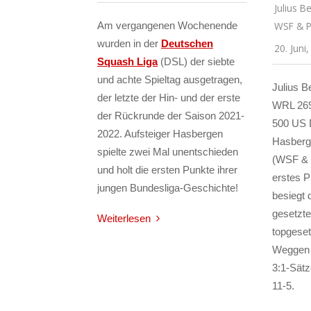
Julius B
Am vergangenen Wochenende
WSF & P
wurden in der
Deutschen
20. Juni
Squash Liga
(DSL) der siebte
und achte Spieltag ausgetragen,
Julius B
der letzte der Hin- und der erste
WRL 269)
der Rückrunde der Saison 2021-
500 US D
2022. Aufsteiger Hasbergen
Hasberg
spielte zwei Mal unentschieden
(WSF & P
und holt die ersten Punkte ihrer
erstes P
jungen Bundesliga-Geschichte!
besiegt 
gesetzt
Weiterlesen
topgeset
Weggen (
3:1-Sätz
11-5.