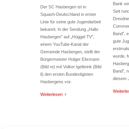
Bank sei
Der SC Hasbergen ist in
Seit run
Squash-Deutschland in erster
Dresdner
Linie für seine gute Jugendarbeit
Commerz
bekannt. In der Sendung „Hallo
Band”, e
Hasbergen” auf „Hüggel TV”,
gute Jug
einem YouTube-Kanal der
erstmals
Gemeinde Hasbergen, stellt der
wurde, f
Bürgermeister Holger Elixmann
Hasberg
(Bild re) mit Volker Igelbrink (Bild
Band”, n
li) den ersten Bundesligisten
diesem J
Hasbergens vor.
Weiterle
Weiterlesen