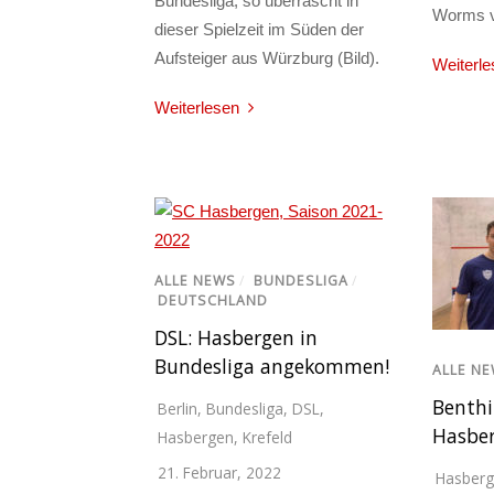
Bundesliga, so überrascht in
Worms v
dieser Spielzeit im Süden der
Aufsteiger aus Würzburg (Bild).
Weiterle
Weiterlesen
ALLE NEWS
/
BUNDESLIGA
/
DEUTSCHLAND
DSL: Hasbergen in
Bundesliga angekommen!
ALLE N
Benthi
Berlin
,
Bundesliga
,
DSL
,
Hasber
Hasbergen
,
Krefeld
21. Februar, 2022
Hasber