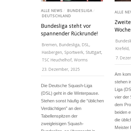
ALLE NEWS
/
BUNDESLIGA
/
ALLE N
DEUTSCHLAND
Zweite
Bundesliga steht vor
Wochen
spannender Rückrunde!
Bundesl
Bremen
,
Bundesliga
,
DSL
,
Krefeld
,
Hasbergen
,
Sportwerk
,
Stuttgart
,
7. Deze
TSC Heuchelhof
,
Worms
23. Dezember, 2025
Am kom
stehen 
Die Deutsche Squash-Liga
Liga (DS
(DSL) geht in die Winterpause.
vier der
Stehen sonst häufig die “üblichen
dem Pro
Verdächtigen” an den
beiden e
Tabellenspitzen der
die übli
zweigleisigen Squash-
Meister 