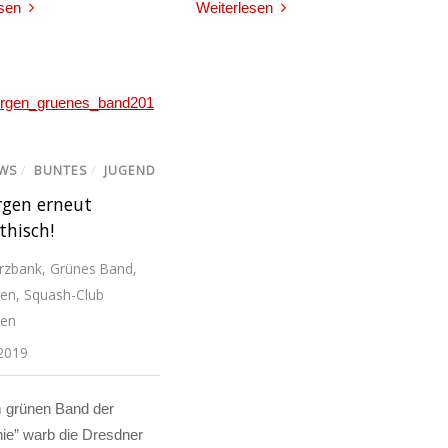
sen
Weiterlesen
EWS
/
BUNTES
/
JUGEND
gen erneut
hisch!
zbank
,
Grünes Band
,
gen
,
Squash-Club
gen
 2019
m grünen Band der
ie” warb die Dresdner