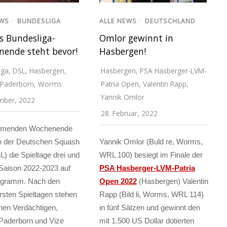
EWS
/
BUNDESLIGA
ALLE NEWS
/
DEUTSCHLAND
s Bundesliga-
Omlor gewinnt in
ende steht bevor!
Hasbergen!
iga
,
DSL
,
Hasbergen
,
Hasbergen
,
PSA Hasberger-LVM-
Paderborn
,
Worms
Patria Open
,
Valentin Rapp
,
Yannik Omlor
mber, 2022
28. Februar, 2022
menden Wochenende
in der Deutschen Squash
Yannik Omlor (Buld re, Worms,
L) die Spieltage drei und
WRL 100) besiegt im Finale der
 Saison 2022-2023 auf
PSA Hasberger-LVM-Patria
gramm. Nach den
Open 2022
(Hasbergen) Valentin
rsten Spieltagen stehen
Rapp (Bild li, Worms, WRL 114)
chen Verdächtigen,
in fünf Sätzen und gewinnt den
Paderborn und Vize
mit 1.500 US Dollar dotierten