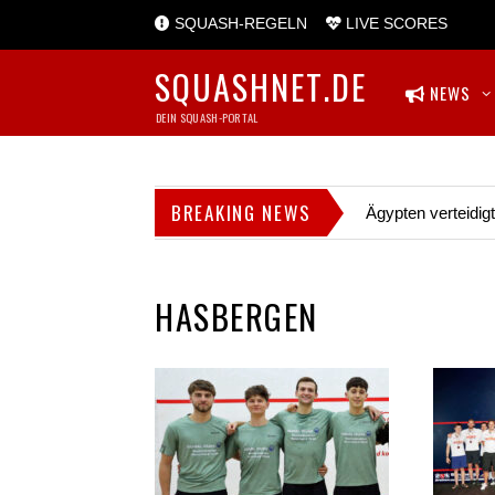
SQUASH-REGELN
LIVE SCORES
SQUASHNET.DE
NEWS
DEIN SQUASH-PORTAL
BREAKING NEWS
Ägypten verteidig
HASBERGEN