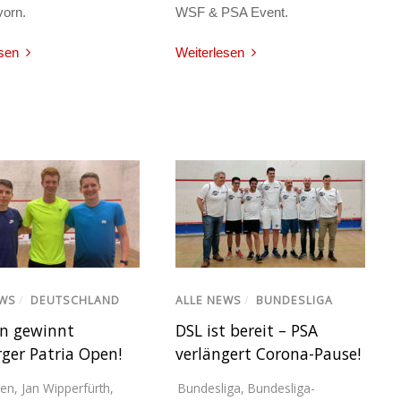
orn.
WSF & PSA Event.
sen
Weiterlesen
EWS
/
DEUTSCHLAND
ALLE NEWS
/
BUNDESLIGA
n gewinnt
DSL ist bereit – PSA
ger Patria Open!
verlängert Corona-Pause!
gen
,
Jan Wipperfürth
,
Bundesliga
,
Bundesliga-