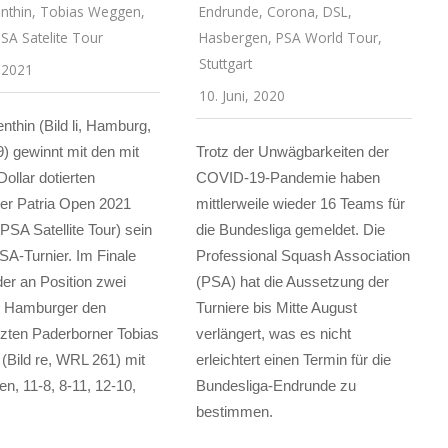
enthin
,
Tobias Weggen
,
Endrunde
,
Corona
,
DSL
,
SA Satelite Tour
Hasbergen
,
PSA World Tour
,
Stuttgart
, 2021
10. Juni, 2020
enthin (Bild li, Hamburg,
 gewinnt mit den mit
Trotz der Unwägbarkeiten der
ollar dotierten
COVID-19-Pandemie haben
er Patria Open 2021
mittlerweile wieder 16 Teams für
SA Satellite Tour) sein
die Bundesliga gemeldet. Die
SA-Turnier. Im Finale
Professional Squash Association
der an Position zwei
(PSA) hat die Aussetzung der
e Hamburger den
Turniere bis Mitte August
zten Paderborner Tobias
verlängert, was es nicht
Bild re, WRL 261) mit
erleichtert einen Termin für die
en, 11-8, 8-11, 12-10,
Bundesliga-Endrunde zu
bestimmen.