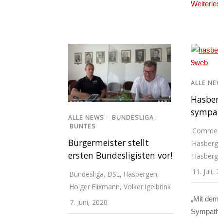
Weiterle
ALLE N
Hasber
sympat
ALLE NEWS
/
BUNDESLIGA
/
BUNTES
Commer
Bürgermeister stellt
Hasber
ersten Bundesligisten vor!
Hasber
11. Juli,
Bundesliga
,
DSL
,
Hasbergen
,
Holger Elixmann
,
Volker Igelbrink
„Mit de
7. Juni, 2020
Sympath