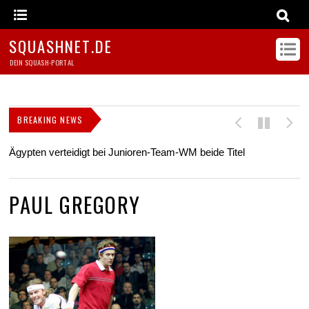
SQUASHNET.DE
DEIN SQUASH-PORTAL
BREAKING NEWS
Ägypten verteidigt bei Junioren-Team-WM beide Titel
Z
s
PAUL GREGORY