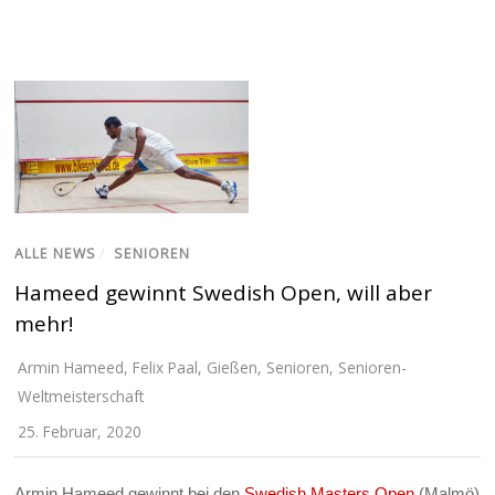
ALLE NEWS
/
SENIOREN
Hameed gewinnt Swedish Open, will aber
mehr!
Armin Hameed
,
Felix Paal
,
Gießen
,
Senioren
,
Senioren-
Weltmeisterschaft
25. Februar, 2020
Armin Hameed gewinnt bei den
Swedish Masters Open
(Malmö)