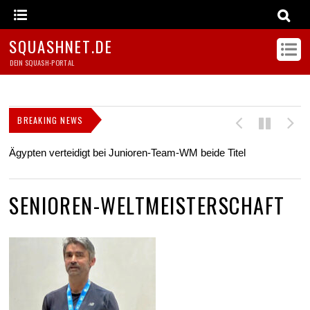
SQUASHNET.DE
DEIN SQUASH-PORTAL
BREAKING NEWS
Ägypten verteidigt bei Junioren-Team-WM beide Titel
Z
s
SENIOREN-WELTMEISTERSCHAFT