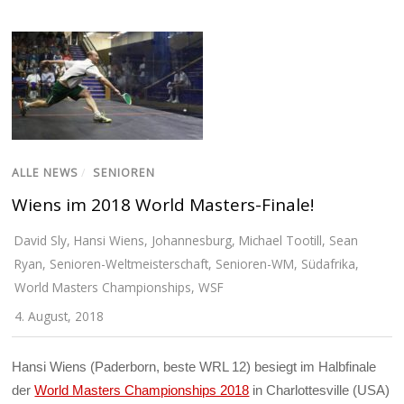
ALLE NEWS
/
SENIOREN
Wiens im 2018 World Masters-Finale!
David Sly
,
Hansi Wiens
,
Johannesburg
,
Michael Tootill
,
Sean
Ryan
,
Senioren-Weltmeisterschaft
,
Senioren-WM
,
Südafrika
,
World Masters Championships
,
WSF
4. August, 2018
Hansi Wiens (Paderborn, beste WRL 12) besiegt im Halbfinale
der
World Masters Championships 2018
in Charlottesville (USA)