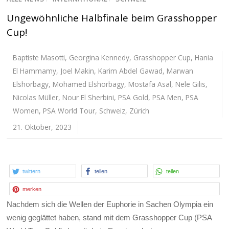
Ungewöhnliche Halbfinale beim Grasshopper
Cup!
Baptiste Masotti
,
Georgina Kennedy
,
Grasshopper Cup
,
Hania
El Hammamy
,
Joel Makin
,
Karim Abdel Gawad
,
Marwan
Elshorbagy
,
Mohamed Elshorbagy
,
Mostafa Asal
,
Nele Gilis
,
Nicolas Müller
,
Nour El Sherbini
,
PSA Gold
,
PSA Men
,
PSA
Women
,
PSA World Tour
,
Schweiz
,
Zürich
21. Oktober, 2023
twittern
teilen
teilen
merken
Nachdem sich die Wellen der Euphorie in Sachen Olympia ein
wenig geglättet haben, stand mit dem Grasshopper Cup (PSA