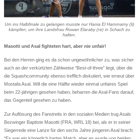
Um ins Halbfinale zu gelangen musste nur Hania El Hammamy (li)
kämpfen, um ihre Landsfrau Rowan Elaraby (re) in Schach zu
halten.
Masotti und Asal fighteten hart, aber nie unfair!
Bei den Herren ging es da schon ungewöhnlicher zu, was sicher
auch an der verkürtzten Zählweise “Best-of-three” liegt, über die
die Squashcommunity ebenso trefflich diskutiert, wie erneut über
Mostafa Asal. Will die eine Hälfte wieder einmal unfaires Spiel
beim 22-jährigen gesehen haben, beharren die Asal-Fans darauf,
das Gegenteil gesehen zu haben.
Zur Auflösung des Fanstreits in den sozialen Medien trug Asals
Bezwinger Baptiste Masotti (FRA, WRL 18) bei, als er in seiner
Siegerrede eine Lanze für den sechs Jahre jüngeren Asal brach:
“Es war ein körperlich hartes Match, aber es wurde von beiden