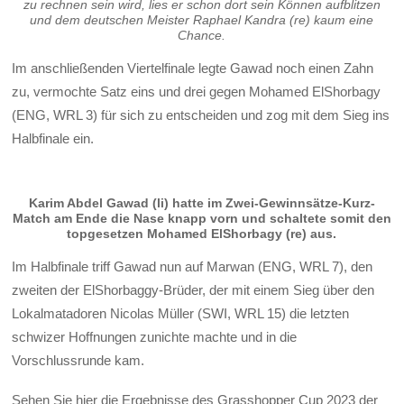
zu rechnen sein wird, lies er schon dort sein Können aufblitzen
und dem deutschen Meister Raphael Kandra (re) kaum eine
Chance.
Im anschließenden Viertelfinale legte Gawad noch einen Zahn
zu, vermochte Satz eins und drei gegen Mohamed ElShorbagy
(ENG, WRL 3) für sich zu entscheiden und zog mit dem Sieg ins
Halbfinale ein.
Karim Abdel Gawad (li) hatte im Zwei-Gewinnsätze-Kurz-
Match am Ende die Nase knapp vorn und schaltete somit den
topgesetzen Mohamed ElShorbagy (re) aus.
Im Halbfinale triff Gawad nun auf Marwan (ENG, WRL 7), den
zweiten der ElShorbaggy-Brüder, der mit einem Sieg über den
Lokalmatadoren Nicolas Müller (SWI, WRL 15) die letzten
schwizer Hoffnungen zunichte machte und in die
Vorschlussrunde kam.
Sehen Sie hier die Ergebnisse des Grasshopper Cup 2023 der